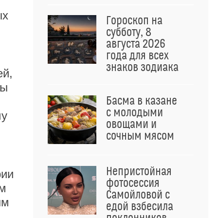
ых
Гороскоп на
субботу, 8
августа 2026
года для всех
знаков зодиака
ей,
ры
Басма в казане
с молодыми
му
овощами и
сочным мясом
Непристойная
рии
фотосессия
ям
Самойловой с
ым
едой взбесила