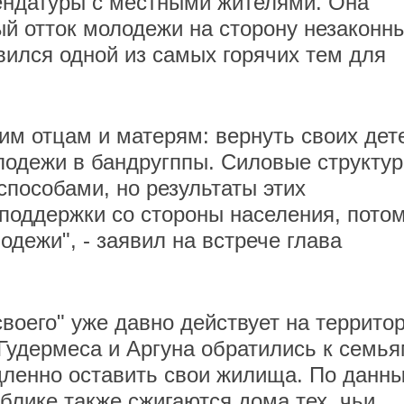
ендатуры с местными жителями. Она
ый отток молодежи на сторону незаконн
ился одной из самых горячих тем для
м отцам и матерям: вернуть своих дет
олодежи в бандругппы. Силовые структу
способами, но результаты этих
поддержки со стороны населения, пото
одежи", - заявил на встрече глава
своего" уже давно действует на террито
 Гудермеса и Аргуна обратились к семь
дленно оставить свои жилища. По данн
ублике также сжигаются дома тех, чьи