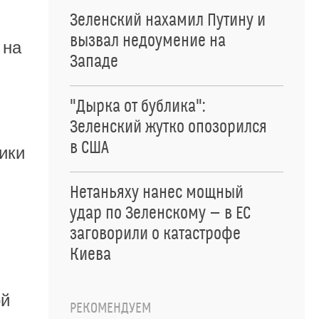
Зеленский нахамил Путину и
вызвал недоумение на
 на
Западе
"Дырка от бублика":
Зеленский жутко опозорился
в США
ики
Нетаньяху нанес мощный
удар по Зеленскому — в ЕС
заговорили о катастрофе
Киева
ой
РЕКОМЕНДУЕМ