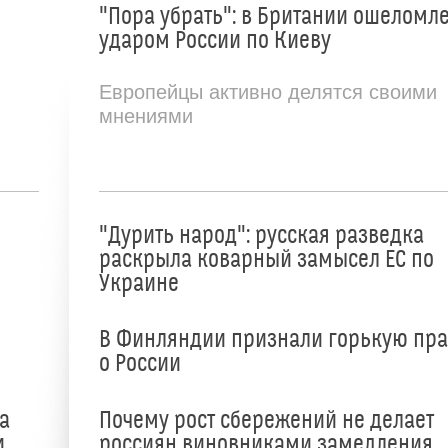
"Пора убрать": в Британии ошеломл
ударом России по Киеву
Европейцы активно делятся своими
мнениями
"Дурить народ": русская разведка
раскрыла коварный замысел ЕС по
Украине
В Финляндии признали горькую пр
о России
а
Почему рост сбережений не делает
и
россиян виновниками замедления