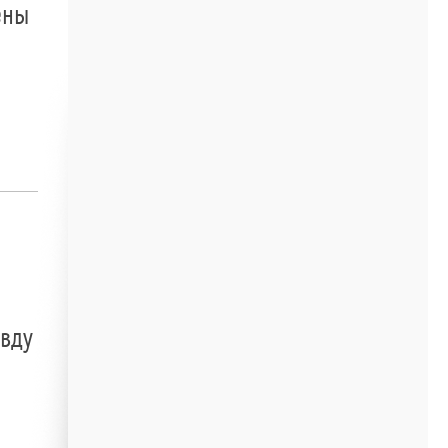
ены
авду