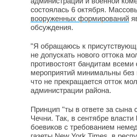
администрации и военной ком
состоялась 6 октября. Массов
вооруженных формирований
яв
обсуждения.
"Я обращаюсь к присутствующи
не допускать нового оттока м
противостоят бандитам всеми 
мероприятий минимальны без 
что не прекращается отток мол
администрации района.
Принцип "ты в ответе за сына 
Чечни. Так, в сентябре власти
боевиков с требованием неме
газеты New York Times, в респ