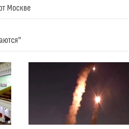
ют Москве
аются"