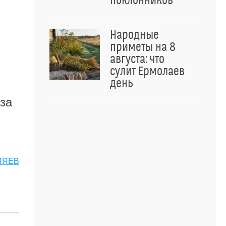
поклонников
Народные
приметы на 8
августа: что
сулит Ермолаев
день
 за
ЛЯЕВ