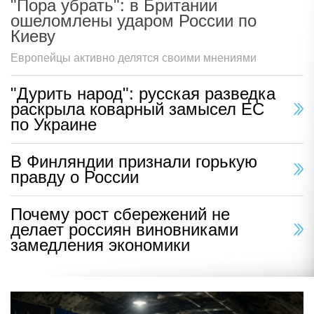
"Пора убрать": в Британии
ошеломлены ударом России по
Киеву
Европейцы активно делятся своими мнениями
"Дурить народ": русская разведка
раскрыла коварный замысел ЕС
по Украине
В Финляндии признали горькую
правду о России
Почему рост сбережений не
делает россиян виновниками
замедления экономики