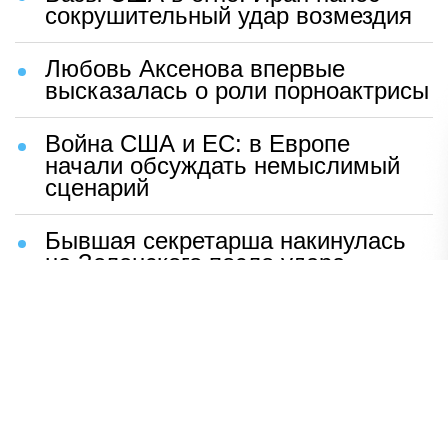
сокрушительный удар возмездия
Любовь Аксенова впервые
высказалась о роли порноактрисы
Война США и ЕС: в Европе
начали обсуждать немыслимый
сценарий
Бывшая секретарша накинулась
на Зеленского после удара
возмездия ВС РФ
В Москве назвали ключевой
фактор завершения СВО
Мерц жаждет войны с Россией:
раскрыто — зачем