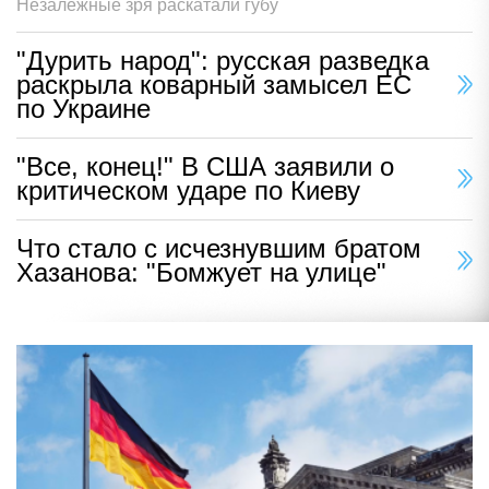
Незалежные зря раскатали губу
"Дурить народ": русская разведка
раскрыла коварный замысел ЕС
по Украине
"Все, конец!" В США заявили о
критическом ударе по Киеву
Что стало с исчезнувшим братом
Хазанова: "Бомжует на улице"