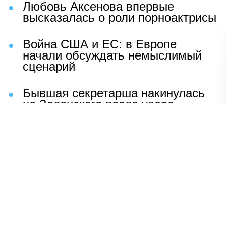
Любовь Аксенова впервые
высказалась о роли порноактрисы
Война США и ЕС: в Европе
начали обсуждать немыслимый
сценарий
Бывшая секретарша накинулась
на Зеленского после удара
возмездия ВС РФ
В Москве назвали ключевой
фактор завершения СВО
Мерц жаждет войны с Россией:
раскрыто — зачем
Иран разгромил логово