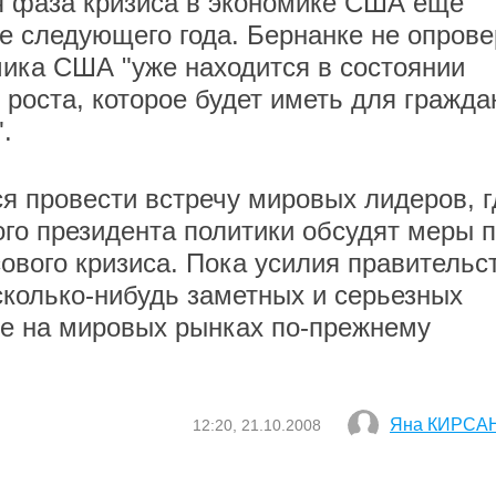
я фаза кризиса в экономике США еще
е следующего года. Бернанке не опрове
мика США "уже находится в состоянии
 роста, которое будет иметь для гражда
.
я провести встречу мировых лидеров, г
ого президента политики обсудят меры 
вого кризиса. Пока усилия правительс
сколько-нибудь заметных и серьезных
ие на мировых рынках по-прежнему
Яна КИРСА
12:20, 21.10.2008