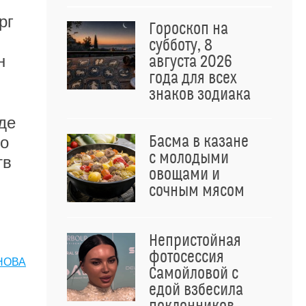
рг
Гороскоп на
субботу, 8
н
августа 2026
года для всех
знаков зодиака
де
Басма в казане
по
с молодыми
тв
овощами и
сочным мясом
Непристойная
фотосессия
НОВА
Самойловой с
едой взбесила