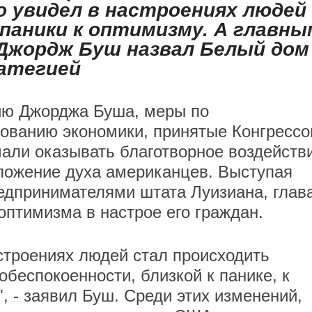
 увидел в настроениях людей
 паники к оптимизму. А главны
Джордж Буш назвал Белый дом
атегией
ию Джорджа Буша, меры по
ованию экономики, принятые Конгресс
али оказывать благотворное воздейств
ложение духа американцев. Выступая
едпринимателями штата Луизиана, глав
оптимизма в настрое его граждан.
астроениях людей стал происходить
обеспокоенности, близкой к панике, к
 - заявил Буш. Среди этих изменений,