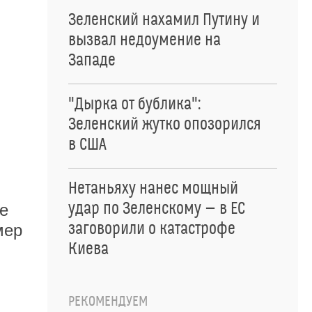
Зеленский нахамил Путину и
вызвал недоумение на
Западе
"Дырка от бублика":
Зеленский жутко опозорился
в США
Нетаньяху нанес мощный
удар по Зеленскому — в ЕС
е
заговорили о катастрофе
мер
Киева
РЕКОМЕНДУЕМ