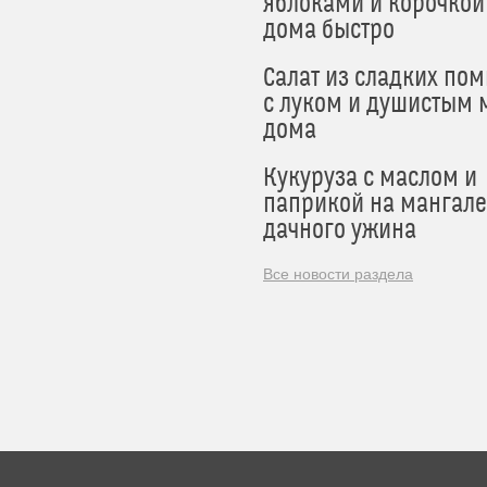
яблоками и корочкой
дома быстро
Салат из сладких по
с луком и душистым 
дома
Кукуруза с маслом и
паприкой на мангале
дачного ужина
Все новости раздела