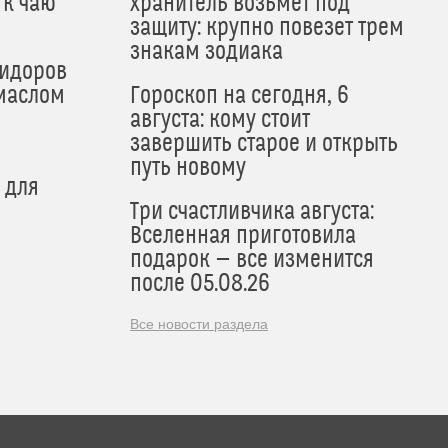
 к чаю
хранитель возьмет под
защиту: крупно повезет трем
знакам зодиака
мидоров
маслом
Гороскоп на сегодня, 6
августа: кому стоит
завершить старое и открыть
путь новому
 для
Три счастливчика августа:
Вселенная приготовила
подарок — все изменится
после 05.08.26
Все новости раздела