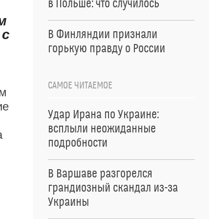
в Польше: что случилось
м
 с
В Финляндии признали
горькую правду о России
САМОЕ ЧИТАЕМОЕ
ом
ие
Удар Ирана по Украине:
всплыли неожиданные
а
подробности
В Варшаве разгорелся
грандиозный скандал из-за
Украины