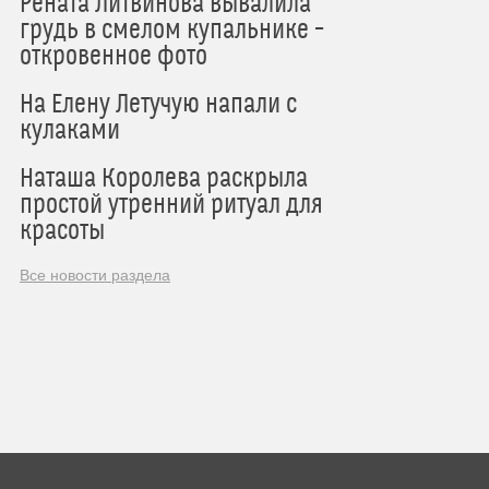
Рената Литвинова вывалила
грудь в смелом купальнике –
откровенное фото
На Елену Летучую напали с
кулаками
Наташа Королева раскрыла
простой утренний ритуал для
красоты
Все новости раздела