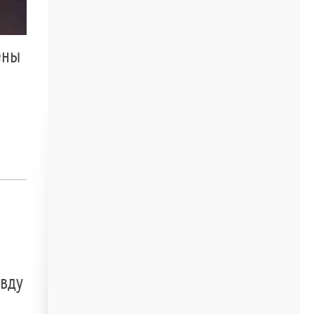
ены
авду