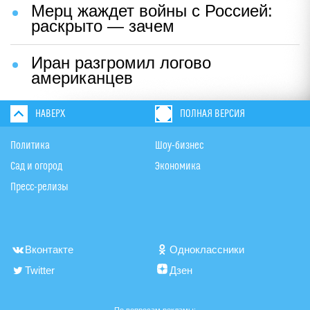
Мерц жаждет войны с Россией:
раскрыто — зачем
Иран разгромил логово
американцев
НАВЕРХ
ПОЛНАЯ ВЕРСИЯ
Политика
Шоу-бизнес
Сад и огород
Экономика
Пресс-релизы
Вконтакте
Одноклассники
Twitter
Дзен