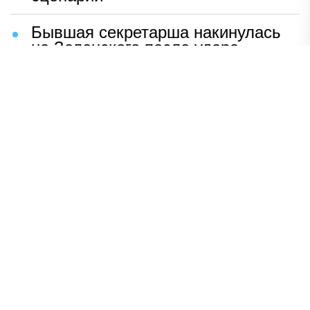
Бывшая секретарша накинулась
на Зеленского после удара
возмездия ВС РФ
В Москве назвали ключевой
фактор завершения СВО
Мерц жаждет войны с Россией:
раскрыто — зачем
Иран разгромил логово
американцев
НАВЕРХ
ПОЛНАЯ ВЕРСИЯ
Политика
Шоу-бизнес
Сад и огород
Экономика