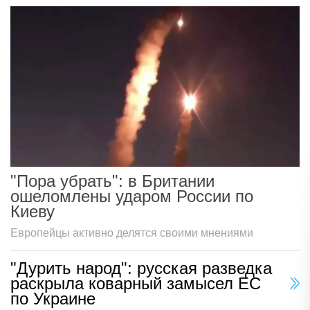
"Пора убрать": в Британии
ошеломлены ударом России по
Киеву
Европейцы активно делятся своими мнениями
"Дурить народ": русская разведка
раскрыла коварный замысел ЕС
по Украине