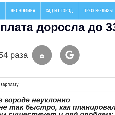
А
ЭКОНОМИКА
САД И ОГОРОД
ПРЕСС-РЕЛИЗЫ
плата доросла до 3
54 раза
 зарплату
в городе неуклонно
не так быстро, как планирова
ем существует и ряд проблем: