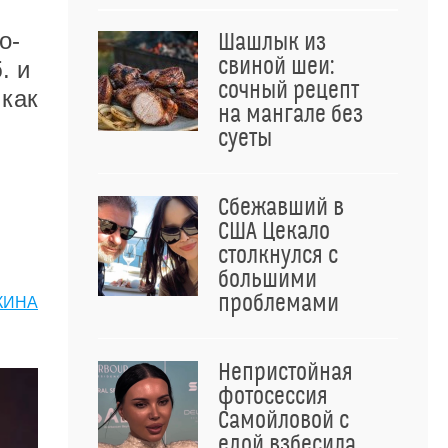
о-
Шашлык из
свиной шеи:
. и
сочный рецепт
 как
на мангале без
суеты
Сбежавший в
США Цекало
столкнулся с
большими
проблемами
КИНА
Непристойная
фотосессия
Самойловой с
едой взбесила