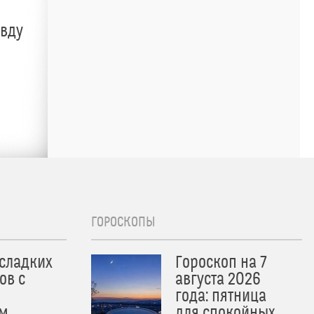
авду
ГОРОСКОПЫ
 сладких
Гороскоп на 7
ов с
августа 2026
года: пятница
м
для спокойных