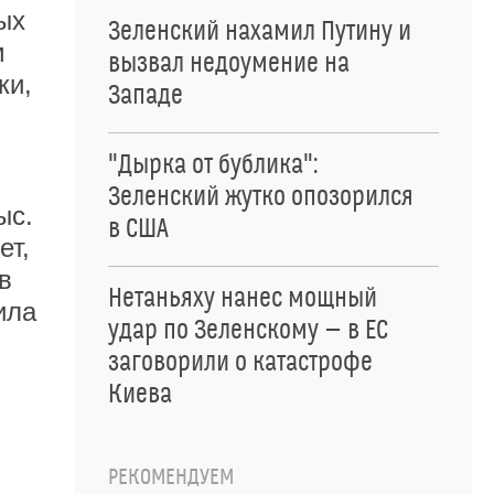
ых
Зеленский нахамил Путину и
м
вызвал недоумение на
ки,
Западе
"Дырка от бублика":
Зеленский жутко опозорился
ыс.
в США
ет,
в
Нетаньяху нанес мощный
ила
удар по Зеленскому — в ЕС
заговорили о катастрофе
Киева
РЕКОМЕНДУЕМ