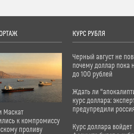
ОРТАЖ
КУРС РУБЛЯ
Черный август не пов
почему доллар пока 
до 100 рублей
Ждать ли "апокалипт
курс доллара: экспер
предупредили росси
и Маскат
ились к компромиссу
Курс доллара войдет
зскому проливу