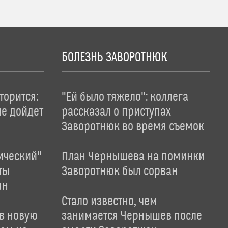
БОЛЕЗНЬ ЗАВОРОТНЮК
торится:
"Ей было тяжело": коллега
не дойдет
рассказал о приступах
Заворотнюк во время съемок
ический"
План Чернышева на поминки
ты
Заворотнюк был сорван
ян
Стало известно, чем
 в новую
занимается Чернышев после