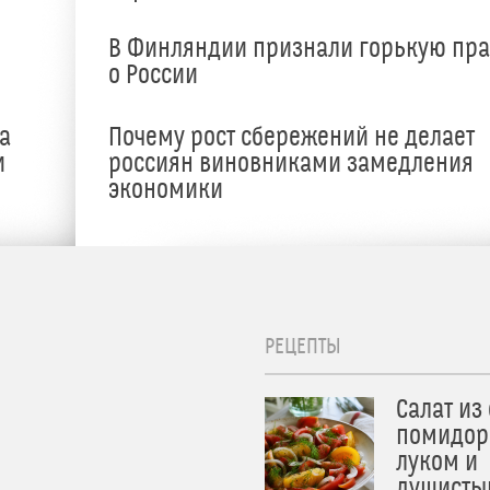
В Финляндии признали горькую пр
о России
а
Почему рост сбережений не делает
и
россиян виновниками замедления
экономики
РЕЦЕПТЫ
Салат из
помидор
луком и
душисты