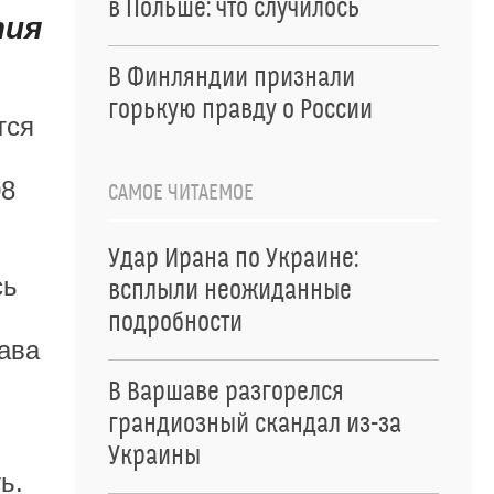
в Польше: что случилось
тия
В Финляндии признали
горькую правду о России
тся
08
САМОЕ ЧИТАЕМОЕ
Удар Ирана по Украине:
сь
всплыли неожиданные
подробности
ава
В Варшаве разгорелся
грандиозный скандал из-за
Украины
ь.