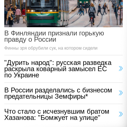
В Финляндии признали горькую
правду о России
Финны зря обрубили сук, на котором сидели
"Дурить народ": русская разведка
раскрыла коварный замысел ЕС
по Украине
В России разделались с бизнесом
предательницы Земфиры*
Что стало с исчезнувшим братом
Хазанова: "Бомжует на улице"