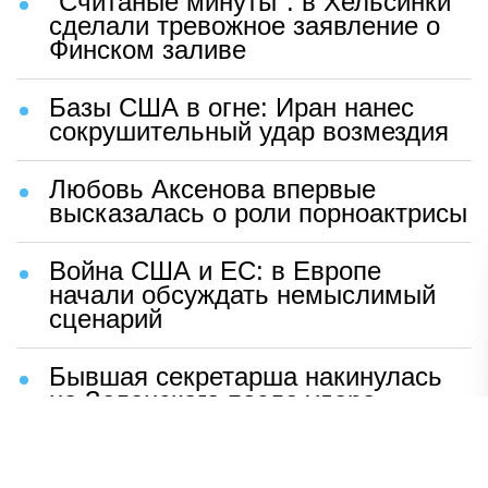
"Считаные минуты": в Хельсинки
сделали тревожное заявление о
Финском заливе
Базы США в огне: Иран нанес
сокрушительный удар возмездия
Любовь Аксенова впервые
высказалась о роли порноактрисы
Война США и ЕС: в Европе
начали обсуждать немыслимый
сценарий
Бывшая секретарша накинулась
на Зеленского после удара
возмездия ВС РФ
В Москве назвали ключевой