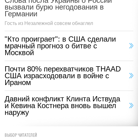
Слова посла Украины о России
вызвали бурю негодования в
Германии
Гость из Незалежной совсем обнаглел
"Кто проиграет": в США сделали
мрачный прогноз о битве с
Москвой
Почти 80% перехватчиков THAAD
США израсходовали в войне с
Ираном
Давний конфликт Клинта Иствуда
и Кевина Костнера вновь вышел
наружу
ВЫБОР ЧИТАТЕЛЕЙ