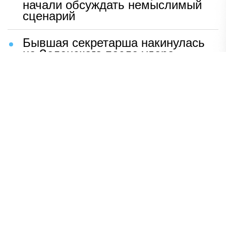
начали обсуждать немыслимый
сценарий
Бывшая секретарша накинулась
на Зеленского после удара
возмездия ВС РФ
В Москве назвали ключевой
фактор завершения СВО
Мерц жаждет войны с Россией:
раскрыто — зачем
Иран разгромил логово
американцев
НАВЕРХ
ПОЛНАЯ ВЕРСИЯ