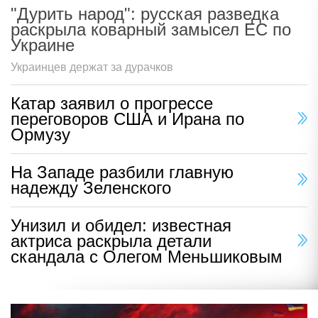
"Дурить народ": русская разведка
раскрыла коварный замысел ЕС по
Украине
Украинцев держат за дурачков
Катар заявил о прогрессе
переговоров США и Ирана по
Ормузу
На Западе разбили главную
надежду Зеленского
Унизил и обидел: известная
актриса раскрыла детали
скандала с Олегом Меньшиковым