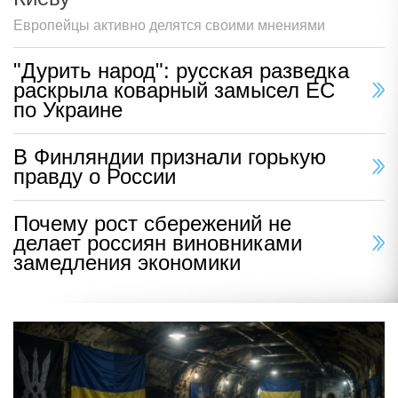
Европейцы активно делятся своими мнениями
"Дурить народ": русская разведка
раскрыла коварный замысел ЕС
по Украине
В Финляндии признали горькую
правду о России
Почему рост сбережений не
делает россиян виновниками
замедления экономики