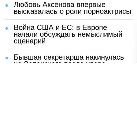
Любовь Аксенова впервые
высказалась о роли порноактрисы
Война США и ЕС: в Европе
начали обсуждать немыслимый
сценарий
Бывшая секретарша накинулась
на Зеленского после удара
возмездия ВС РФ
В Москве назвали ключевой
фактор завершения СВО
Мерц жаждет войны с Россией:
раскрыто — зачем
Иран разгромил логово