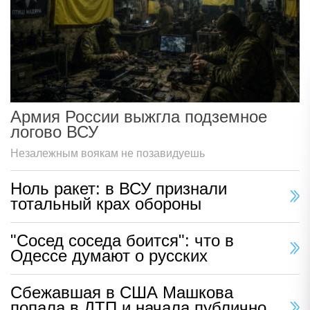
Армия России выжгла подземное
логово ВСУ
Незалежным воякам не позавидуешь
Ноль ракет: в ВСУ признали
тотальный крах обороны
"Сосед соседа боится": что в
Одессе думают о русских
Сбежавшая в США Машкова
попала в ДТП и начала публично