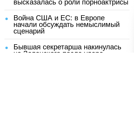
высказалась о роли порноактрисы
Война США и ЕС: в Европе
начали обсуждать немыслимый
сценарий
Бывшая секретарша накинулась
на Зеленского после удара
возмездия ВС РФ
В Москве назвали ключевой
фактор завершения СВО
Мерц жаждет войны с Россией:
раскрыто — зачем
Иран разгромил логово
американцев