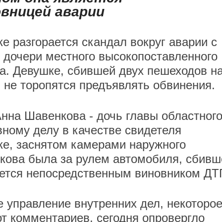
вницей аварии
ке разгорается скандал вокруг аварии с
 дочери местного высокопоставленного
а. Девушке, сбившей двух пешеходов н
, не торопятся предъявлять обвинения.
нна Шавенкова - дочь главы областног
вному делу в качестве свидетеля
ке, заснятом камерами наружного
кова была за рулем автомобиля, сбивш
яется непосредственным виновником ДТ
е управление внутренних дел, некоторо
т комментариев, сегодня опровергло