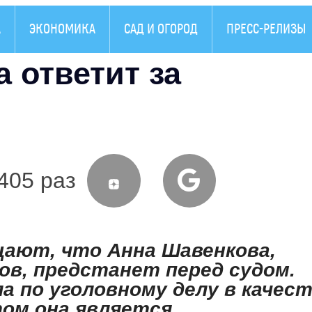
А
ЭКОНОМИКА
САД И ОГОРОД
ПРЕСС-РЕЛИЗЫ
 ответит за
405 раз
ают, что Анна Шавенкова,
ов, предстанет перед судом.
а по уголовному делу в качес
ом она является