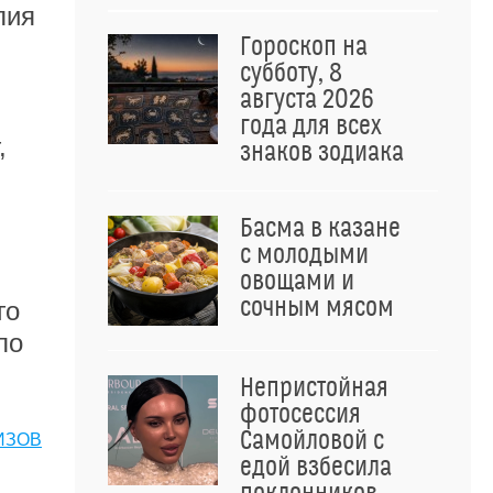
лия
Гороскоп на
субботу, 8
августа 2026
года для всех
,
знаков зодиака
Басма в казане
с молодыми
овощами и
сочным мясом
го
по
Непристойная
фотосессия
Самойловой с
ИЗОВ
едой взбесила