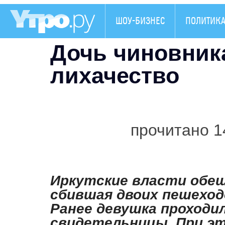
ШОУ-БИЗНЕС
ПОЛИТИК
Дочь чиновника
лихачество
прочитано 1
Иркутские власти обещ
сбившая двоих пешеход
Ранее девушка проходил
свидетельницы. При эт