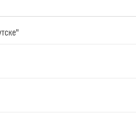
тске"