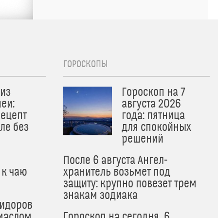
ГОРОСКОПЫ
из
Гороскоп на 7
еи:
августа 2026
рецепт
года: пятница
ле без
для спокойных
решений
После 6 августа Ангел-
 к чаю
хранитель возьмет под
защиту: крупно повезет трем
знакам зодиака
мидоров
маслом
Гороскоп на сегодня, 6