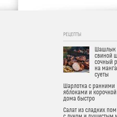
РЕЦЕПТЫ
Шашлык 
свиной ш
сочный 
на манга
суеты
Шарлотка с ранними
яблоками и корочкой
дома быстро
Салат из сладких по
с луком и душистым 