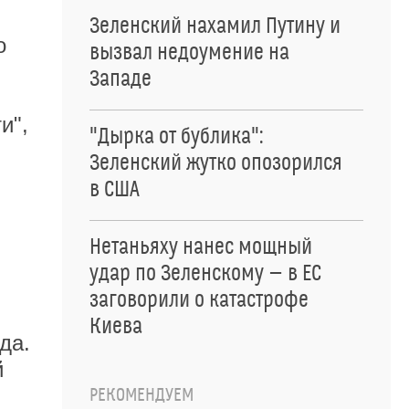
Зеленский нахамил Путину и
о
вызвал недоумение на
Западе
и",
"Дырка от бублика":
Зеленский жутко опозорился
в США
Нетаньяху нанес мощный
удар по Зеленскому — в ЕС
заговорили о катастрофе
Киева
да.
й
РЕКОМЕНДУЕМ