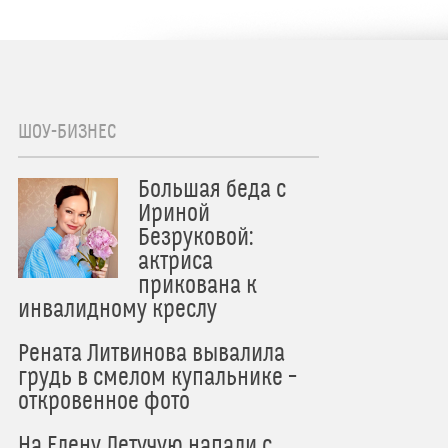
ШОУ-БИЗНЕС
Большая беда с
Ириной
Безруковой:
актриса
прикована к
инвалидному креслу
Рената Литвинова вывалила
грудь в смелом купальнике –
откровенное фото
На Елену Летучую напали с