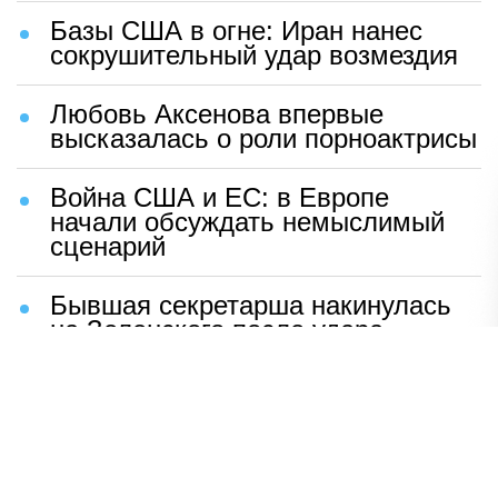
Базы США в огне: Иран нанес
сокрушительный удар возмездия
Любовь Аксенова впервые
высказалась о роли порноактрисы
Война США и ЕС: в Европе
начали обсуждать немыслимый
сценарий
Бывшая секретарша накинулась
на Зеленского после удара
возмездия ВС РФ
В Москве назвали ключевой
фактор завершения СВО
Мерц жаждет войны с Россией: