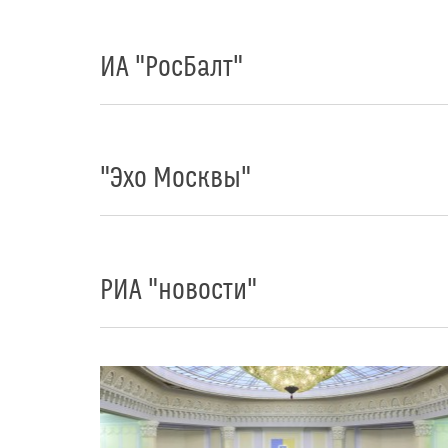
ИА "РосБалт"
"Эхо Москвы"
РИА "новости"