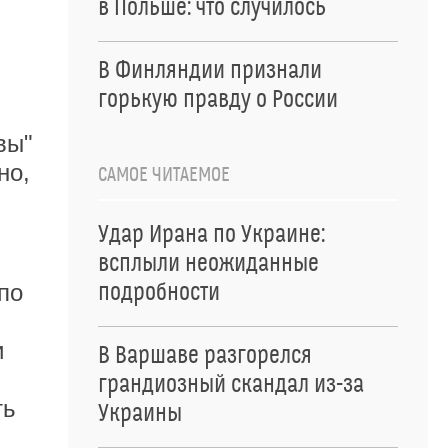
в Польше: что случилось
В Финляндии признали
горькую правду о России
вы"
но,
САМОЕ ЧИТАЕМОЕ
Удар Ирана по Украине:
всплыли неожиданные
по
подробности
и
В Варшаве разгорелся
грандиозный скандал из-за
ть
Украины