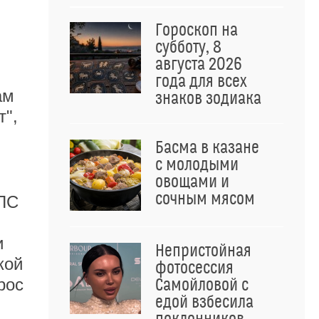
Гороскоп на
субботу, 8
августа 2026
года для всех
ам
знаков зодиака
т",
Басма в казане
с молодыми
овощами и
сочным мясом
ДПС
и
Непристойная
кой
фотосессия
рос
Самойловой с
едой взбесила