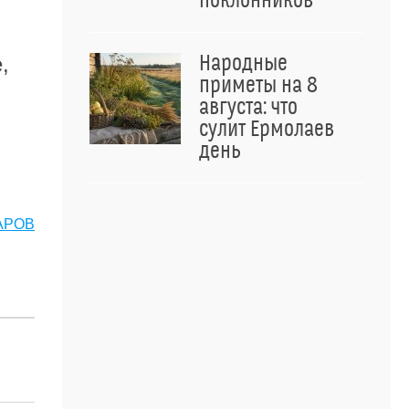
поклонников
Народные
,
приметы на 8
августа: что
сулит Ермолаев
день
АРОВ