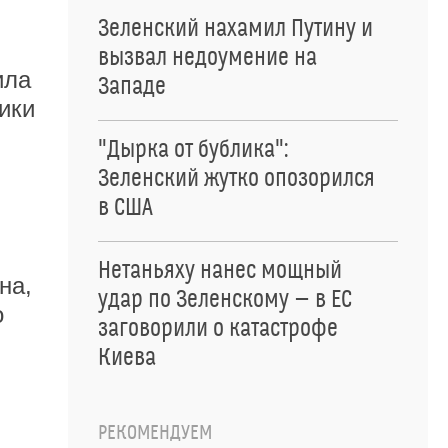
Зеленский нахамил Путину и
вызвал недоумение на
ила
Западе
ики
"Дырка от бублика":
Зеленский жутко опозорился
в США
Нетаньяху нанес мощный
на,
удар по Зеленскому — в ЕС
о
заговорили о катастрофе
Киева
РЕКОМЕНДУЕМ