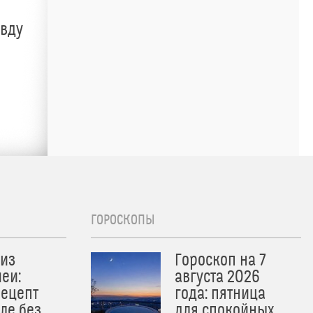
авду
ГОРОСКОПЫ
из
Гороскоп на 7
еи:
августа 2026
рецепт
года: пятница
ле без
для спокойных