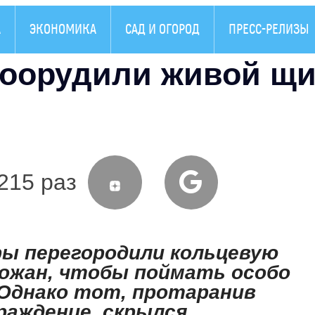
А
ЭКОНОМИКА
САД И ОГОРОД
ПРЕСС-РЕЛИЗЫ
соорудили живой щи
215 раз
ы перегородили кольцевую
ожан, чтобы поймать особо
 Однако тот, протаранив
раждение, скрылся