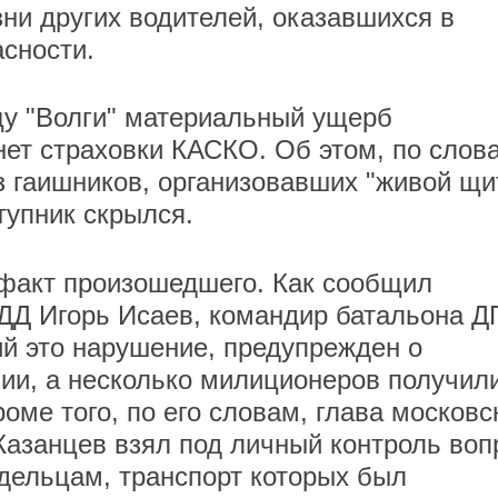
зни других водителей, оказавшихся в
асности.
ьцу "Волги" материальный ущерб
нет страховки КАСКО. Об этом, по слов
з гаишников, организовавших "живой щи
тупник скрылся.
 факт произошедшего. Как сообщил
ДД Игорь Исаев, командир батальона 
й это нарушение, предупрежден о
ии, а несколько милиционеров получил
ме того, по его словам, глава московс
азанцев взял под личный контроль воп
дельцам, транспорт которых был