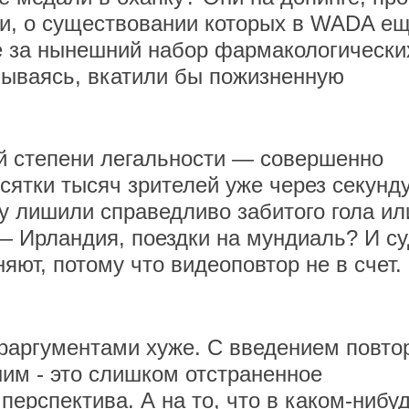
и, о существовании которых в WADA ещ
е за нынешний набор фармакологически
умываясь, вкатили бы пожизненную
ой степени легальности — совершенно
есятки тысяч зрителей уже через секунд
у лишили справедливо забитого гола ил
 — Ирландия, поездки на мундиаль? И с
яют, потому что видеоповтор не в счет.
траргументами хуже. С введением повто
ним - это слишком отстраненное
ерспектива. А на то, что в каком-нибу