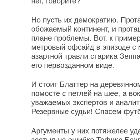
нет, говорите?
Но пусть их демократию. Прот
обожаемый континент, и прот
плане проблемы. Вот, к пример
метровый офсайд в эпизоде с
азартной травли старика Зепп
его первозданном виде.
И стоит Блаттер на деревянном
помосте с петлей на шее, а во
уважаемых экспертов и аналит
Резервные судьи! Спасем футб
Аргументы у них потяжелее уд
застыл на ошибке Тофика Бахр