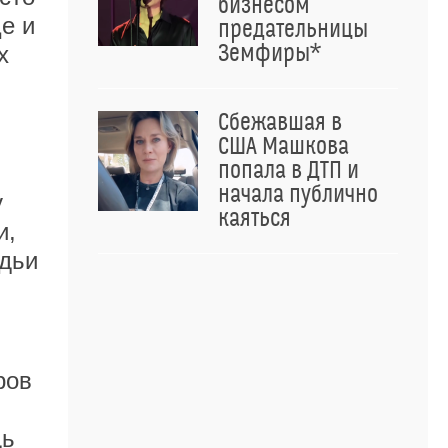
бизнесом
е и
предательницы
Земфиры*
х
Сбежавшая в
США Машкова
попала в ДТП и
начала публично
у
каяться
и,
удьи
ров
дь