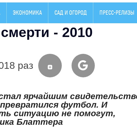
А
ЭКОНОМИКА
САД И ОГОРОД
ПРЕСС-РЕЛИЗЫ
смерти - 2010
018 раз
 стал ярчайшим свидетельст
е превратился футбол. И
ть ситуацию не помогут,
рика Блаттера