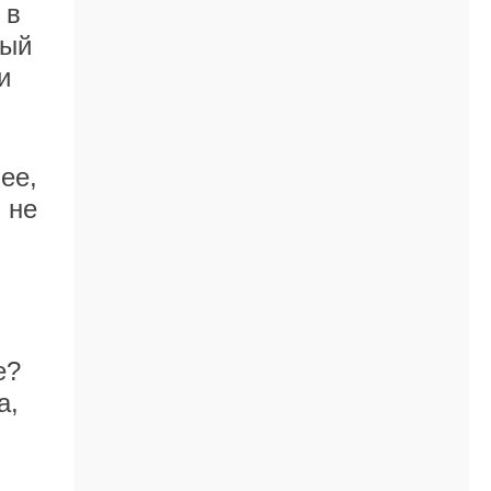
 в
вый
и
ее,
 не
е?
а,