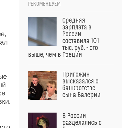
РЕКОМЕНДУЕМ
Средняя
зарплата в
е,
России
составила 101
тал
тыс. руб. - это
выше, чем в Греции
Пригожин
ые
высказался о
ый
банкротстве
се
сына Валерии
вки.
В России
разделались с
сто