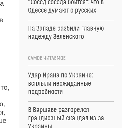
"Сосед соседа боится": что в
ла
Одессе думают о русских
в
На Западе разбили главную
надежду Зеленского
САМОЕ ЧИТАЕМОЕ
Удар Ирана по Украине:
всплыли неожиданные
то,
подробности
ю,
В Варшаве разгорелся
г,
грандиозный скандал из-за
ше
Украины