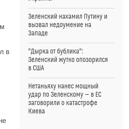
Зеленский нахамил Путину и
вызвал недоумение на
ом
Западе
"Дырка от бублика":
л в
Зеленский жутко опозорился
в США
Нетаньяху нанес мощный
удар по Зеленскому — в ЕС
заговорили о катастрофе
Киева
не