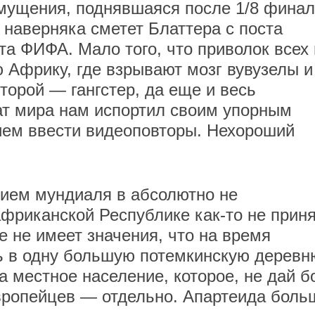
мущения, поднявшаяся после 1/8 фина
 наверняка сметет Блаттера с поста
та ФИФА. Мало того, что приволок всех 
ю Африку, где взрывают мозг вувузелы и
торой — гангстер, да еще и весь
т мира нам испортил своим упорным
ем ввести видеоповторы. Нехороший
ием мундиаля в абсолютно не
фриканской Республике как-то не приня
е не имеет значения, что на время
 в одну большую потемкинскую деревн
а местное население, которое, не дай бо
вропейцев — отдельно. Апартеида боль