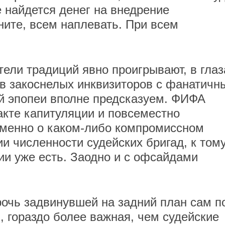
е найдется денег на внедрение
ните, всем наплевать. При всем
ли традиций явно проигрывают, в глаз
в закоснелых инквизиторов с фанатичн
ой эпопеи вполне предсказуем. ФИФА
 акте капитуляции и повсеместно
именно о каком-либо компромиссном
и численности судейских бригад, к том
ии уже есть. Заодно и с офсайдами
рочь задвинувшей на задний план сам п
, гораздо более важная, чем судейские