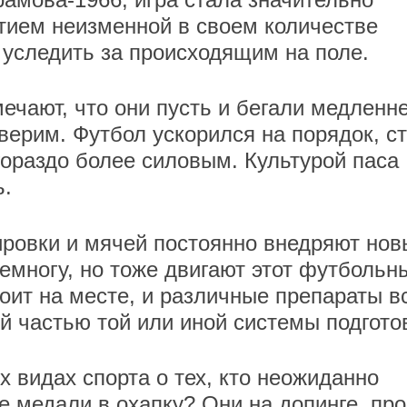
тием неизменной в своем количестве
 уследить за происходящим на поле.
ечают, что они пусть и бегали медленне
верим. Футбол ускорился на порядок, с
гораздо более силовым. Культурой паса
ь.
ировки и мячей постоянно внедряют нов
немногу, но тоже двигают этот футбольн
оит на месте, и различные препараты в
 частью той или иной системы подгото
х видах спорта о тех, кто неожиданно
е медали в охапку? Они на допинге, про