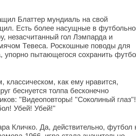
ащил Блаттер мундиаль на свой
ащил. Есть более насущные в футбольн
у, незасчитанный гол Лэмпарда и
 мячом Тевеса. Роскошные поводы для
а, упорно пытающегося сохранить футбо
, классическом, как ему нравится,
круг беснуется толпа бесконечно
иков: "Видеоповторы! "Соколиный глаз"!
ол! Убей! Убей!"
ара Кличко. Да, действительно, футбол 
амова-1966, игра стала значительно