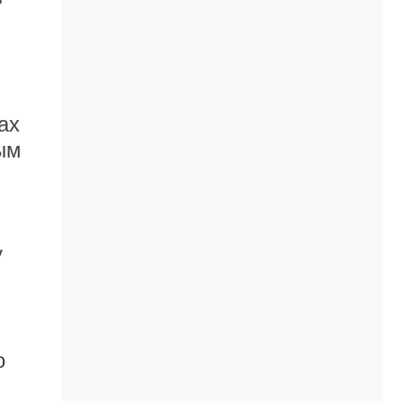
ах
ым
у
о