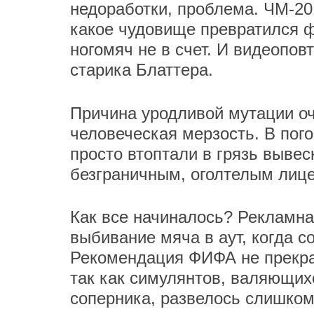
недоработки, проблема. ЧМ-20
какое чудовище превратился ф
ногомяч не в счет. И видеопов
старика Блаттера.
Причина уродливой мутации оч
человеческая мерзость. В пог
просто втоптали в грязь вывеск
безграничным, оголтелым лиц
Как все начиналось? Рекламна
выбивание мяча в аут, когда со
Рекомендация ФИФА не прекращ
так как симулянтов, валяющихс
соперника, развелось слишком