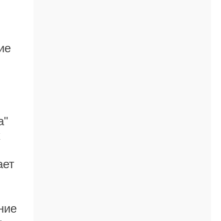
ие
а"
х
ает
ние