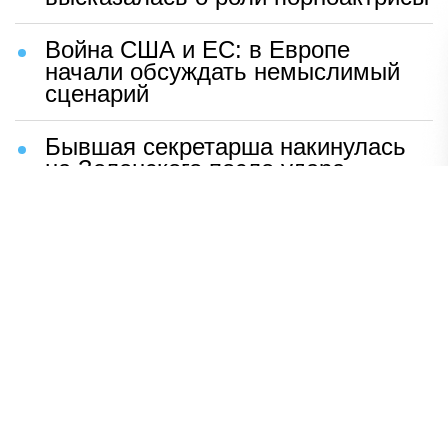
Война США и ЕС: в Европе
начали обсуждать немыслимый
сценарий
Бывшая секретарша накинулась
на Зеленского после удара
возмездия ВС РФ
В Москве назвали ключевой
фактор завершения СВО
Мерц жаждет войны с Россией:
раскрыто — зачем
Иран разгромил логово
американцев