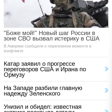
"Боже мой!" Новый шаг России в
зоне СВО вызвал истерику в США
В Америке сообщили о переломном моменте в
конфликте
Катар заявил о прогрессе
переговоров США и Ирана по
Ормузу
На Западе разбили главную
надежду Зеленского
Унизил и обидел: известная