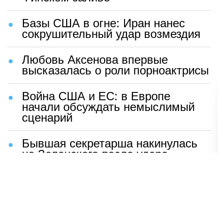
Базы США в огне: Иран нанес
сокрушительный удар возмездия
Любовь Аксенова впервые
высказалась о роли порноактрисы
Война США и ЕС: в Европе
начали обсуждать немыслимый
сценарий
Бывшая секретарша накинулась
на Зеленского после удара
возмездия ВС РФ
В Москве назвали ключевой
фактор завершения СВО