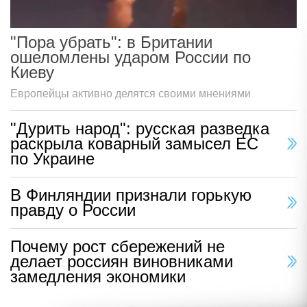
"Пора убрать": в Британии
ошеломлены ударом России по
Киеву
Европейцы активно делятся своими мнениями
"Дурить народ": русская разведка
раскрыла коварный замысел ЕС
по Украине
В Финляндии признали горькую
правду о России
Почему рост сбережений не
делает россиян виновниками
замедления экономики