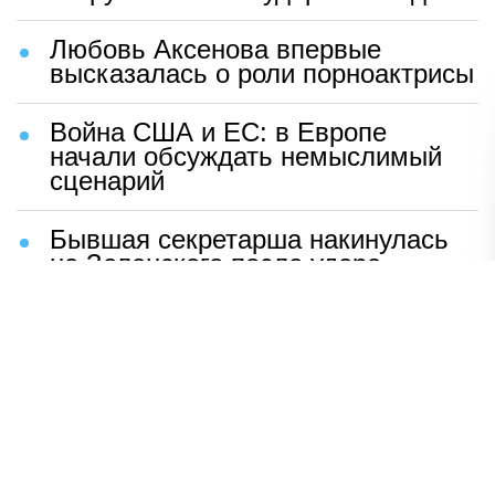
Любовь Аксенова впервые
высказалась о роли порноактрисы
Война США и ЕС: в Европе
начали обсуждать немыслимый
сценарий
Бывшая секретарша накинулась
на Зеленского после удара
возмездия ВС РФ
В Москве назвали ключевой
фактор завершения СВО
Мерц жаждет войны с Россией:
раскрыто — зачем