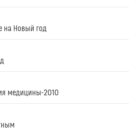
е на Новый год
од
ия медицины-2010
стным