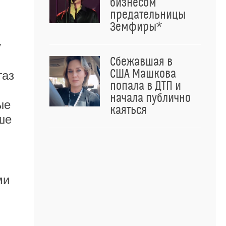
бизнесом
предательницы
Земфиры*
у
Сбежавшая в
США Машкова
газ
попала в ДТП и
начала публично
ые
каяться
ше
ми