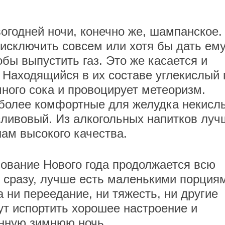
огодней ночи, конечно же, шампанское.
 исключить совсем или хотя бы дать ем
обы выпустить газ. Это же касается и
 Находящийся в их составе углекислый 
ного сока и провоцирует метеоризм.
 более комфортные для желудка некисл
 сливовый. Из алкогольных напитков луч
нам высокого качества.
нование Нового года продолжается всю
я сразу, лучше есть маленькими порция
а ни переедание, ни тяжесть, ни другие
т испортить хорошее настроение и
нную зимнюю ночь.