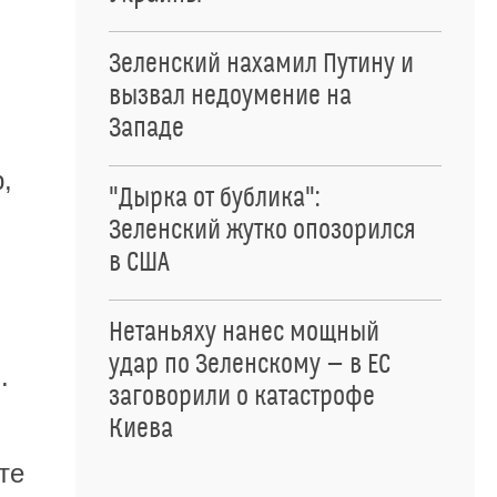
Зеленский нахамил Путину и
вызвал недоумение на
Западе
,
"Дырка от бублика":
Зеленский жутко опозорился
в США
Нетаньяху нанес мощный
удар по Зеленскому — в ЕС
.
заговорили о катастрофе
Киева
те