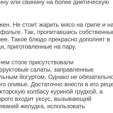
ну или свинину на более диетическую
ен. Не стоит жарить мясо на гриле и н
в фольге. Так, пропитавшись собственн
нее. Такое блюдо прекрасно дополнят в
и, приготовленные на пару.
нем столе присутствовали
руктовые салаты, заправленные
льным йогуртом. Однако не обязательн
го оливье. Достаточно внести в его рец
кторскую колбасу куриной грудкой, а
торого входит уксус, вызывающий
еваний желудка, использовать