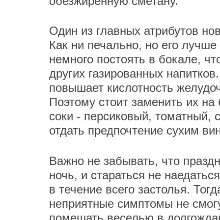
обезжиренную сметану.
Один из главных атрибутов нов
Как ни печально, но его лучше
немного постоять в бокале, чт
других газированных напитков.
повышает кислотность желудоч
Поэтому стоит заменить их на
соки - персиковый, томатный,
отдать предпочтение сухим ви
Важно не забывать, что празд
ночь, и стараться не наедатьс
в течение всего застолья. Тогд
неприятные симптомы не смогу
помешать веселью в долгожда