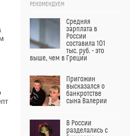
РЕКОМЕНДУЕМ
Средняя
зарплата в
а
России
ым
составила 101
тыс. руб. - это
выше, чем в Греции
Пригожин
высказался о
о
банкротстве
сына Валерии
епт
В России
разделались с