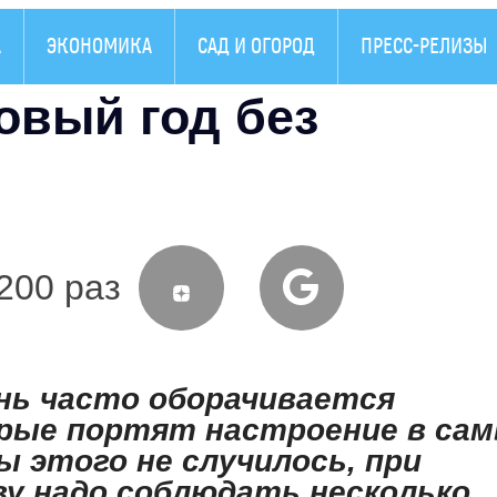
А
ЭКОНОМИКА
САД И ОГОРОД
ПРЕСС-РЕЛИЗЫ
овый год без
200 раз
нь часто оборачивается
рые портят настроение в са
ы этого не случилось, при
у надо соблюдать несколько