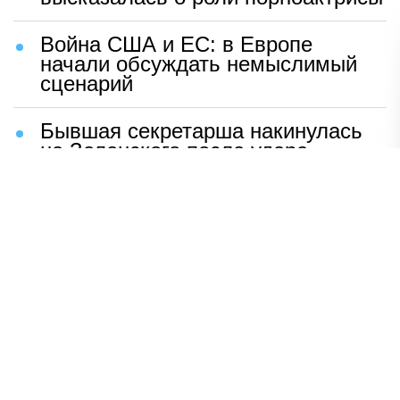
Война США и ЕС: в Европе
начали обсуждать немыслимый
сценарий
Бывшая секретарша накинулась
на Зеленского после удара
возмездия ВС РФ
В Москве назвали ключевой
фактор завершения СВО
Мерц жаждет войны с Россией:
раскрыто — зачем
Иран разгромил логово
американцев