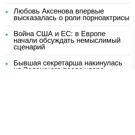
Любовь Аксенова впервые
высказалась о роли порноактрисы
Война США и ЕС: в Европе
начали обсуждать немыслимый
сценарий
Бывшая секретарша накинулась
на Зеленского после удара
возмездия ВС РФ
В Москве назвали ключевой
фактор завершения СВО
Мерц жаждет войны с Россией:
раскрыто — зачем