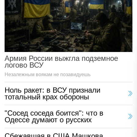
Армия России выжгла подземное
логово ВСУ
Незалежным воякам не позавидуешь
Ноль ракет: в ВСУ признали
тотальный крах обороны
"Сосед соседа боится": что в
Одессе думают о русских
Сбежавшая в США Машкова