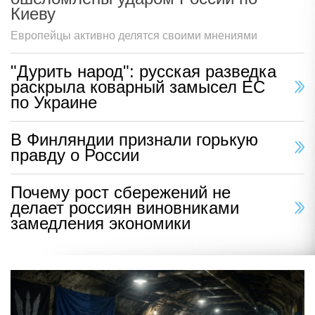
Киеву
Европейцы активно делятся своими мнениями
"Дурить народ": русская разведка
раскрыла коварный замысел ЕС
по Украине
В Финляндии признали горькую
правду о России
Почему рост сбережений не
делает россиян виновниками
замедления экономики