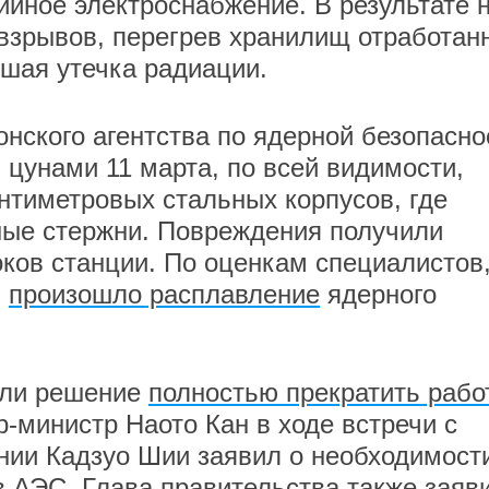
йное электроснабжение. В результате 
взрывов, перегрев хранилищ отработан
шая утечка радиации.
нского агентства по ядерной безопасно
 цунами 11 марта, по всей видимости,
нтиметровых стальных корпусов, где
ные стержни. Повреждения получили
оков станции. По оценкам специалистов,
-
произошло расплавление
ядерного
яли решение
полностью прекратить рабо
-министр Наото Кан в ходе встречи с
нии Кадзуо Шии заявил о необходимост
в АЭС. Глава правительства также заяв