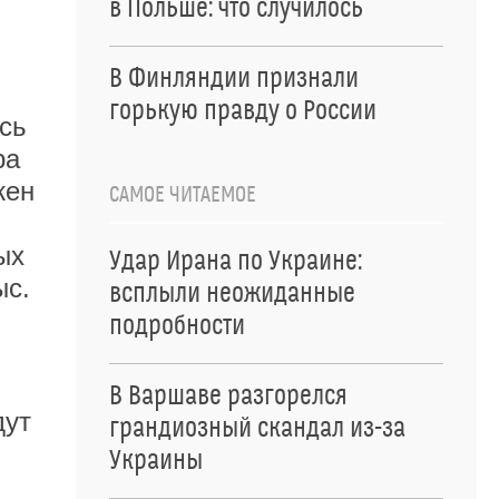
в Польше: что случилось
В Финляндии признали
горькую правду о России
сь
ра
жен
САМОЕ ЧИТАЕМОЕ
ых
Удар Ирана по Украине:
ыс.
всплыли неожиданные
подробности
В Варшаве разгорелся
дут
грандиозный скандал из-за
Украины