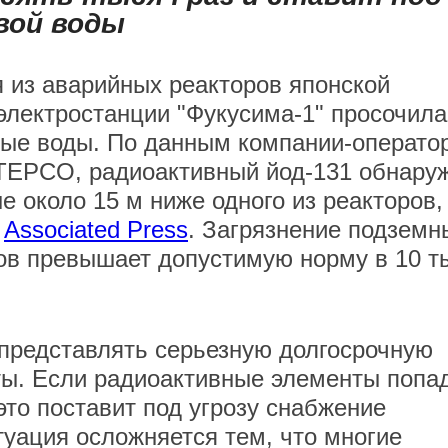
вой воды
 из аварийных реакторов японской
электростанции "Фукусима-1" просочила
вые воды. По данным компании-операто
TEPCO, радиоактивный йод-131 обнару
не около 15 м ниже одного из реакторов,
т
Associated Press
. Загрязнение подземн
ов превышает допустимую норму в 10 т
представлять серьезную долгосрочную
ты. Если радиоактивные элементы попа
это поставит под угрозу снабжение
туация осложняется тем, что многие