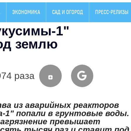
А
ЭКОНОМИКА
САД И ОГОРОД
ПРЕСС-РЕЛИЗЫ
укусимы-1"
од землю
974 раза
ва из аварийных реакторов
-1" попали в грунтовые воды.
загрязнение превышает
сять тысяч раз и ставит под