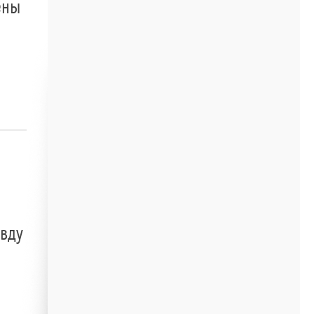
ены
авду