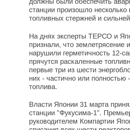
должны были обеспечить авари
станции произошло несколько 
топливных стержней и сильней
На днях эксперты ТЕРСО и Япо
признали, что землетрясение и
нарушили герметичность 12-са
прячутся раскаленные топлив
первые три из шести энергобл
них - частично или полностью 
топлива.
Власти Японии 31 марта прин
станции "Фукусима-1". Премьер
руководителем Компартии Япо
списания всех шести реакторо