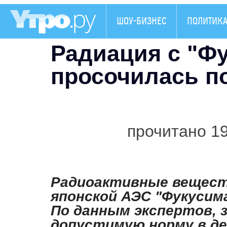
ШОУ-БИЗНЕС
ПОЛИТИК
Радиация с "Ф
просочилась п
прочитано 1
Радиоактивные вещест
японской АЭС "Фукусима
По данным экспертов, 
допустимую норму в де