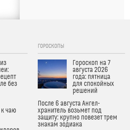
ГОРОСКОПЫ
из
Гороскоп на 7
еи:
августа 2026
рецепт
года: пятница
ле без
для спокойных
решений
После 6 августа Ангел-
 к чаю
хранитель возьмет под
защиту: крупно повезет трем
знакам зодиака