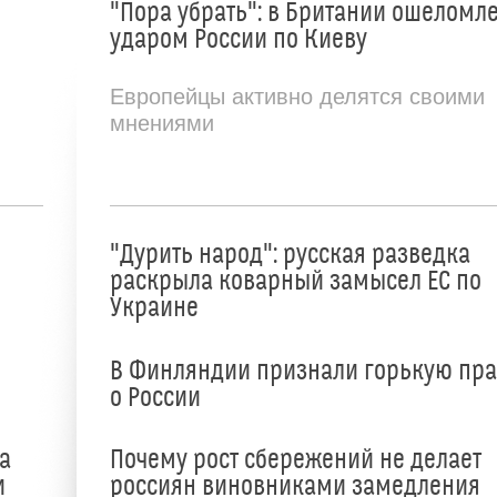
"Пора убрать": в Британии ошеломл
ударом России по Киеву
Европейцы активно делятся своими
мнениями
"Дурить народ": русская разведка
раскрыла коварный замысел ЕС по
Украине
В Финляндии признали горькую пр
о России
а
Почему рост сбережений не делает
и
россиян виновниками замедления