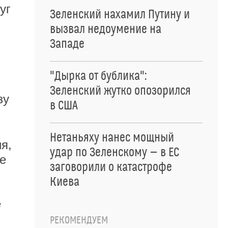
уг
Зеленский нахамил Путину и
вызвал недоумение на
Западе
"Дырка от бублика":
Зеленский жутко опозорился
зу
в США
Нетаньяху нанес мощный
я,
удар по Зеленскому — в ЕС
е
заговорили о катастрофе
Киева
е
РЕКОМЕНДУЕМ