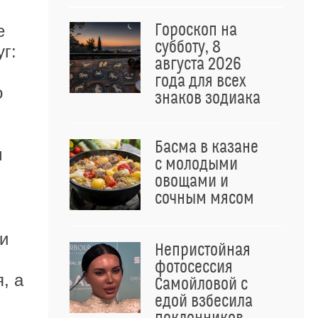
Гороскоп на
е
субботу, 8
г:
августа 2026
года для всех
о
знаков зодиака
Басма в казане
м
с молодыми
овощами и
сочным мясом
ли
Непристойная
фотосессия
, а
Самойловой с
едой взбесила