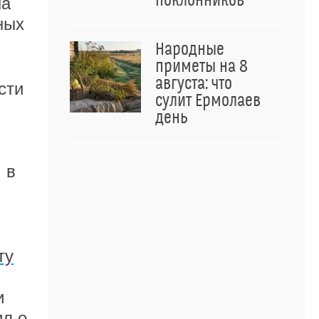
поклонников
на
ных
Народные
приметы на 8
августа: что
сти
сулит Ермолаев
день
 в
ту
и
ил о