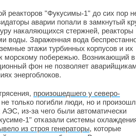
й реакторов "Фукусимы-1" до сих пор н
видаторы аварии попали в замкнутый кру
туру накаляющихся стержней, реакторы
ми воды. Зараженная вода беспрестанн
дземные этажи турбинных корпусов и их
к морскому побережью. Возникающий в
ционный фон не позволяет аварийщика
иях энергоблоков.
трясения,
произошедшего у северо-
, не только погибли люди, но и произош
 АЭС, из-за чего были автоматически
кусиме-1" отказали системы охлаждения
ывело из строя генераторы
, которые