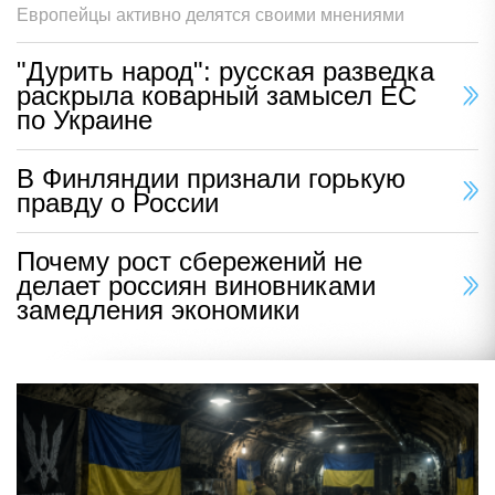
Европейцы активно делятся своими мнениями
"Дурить народ": русская разведка
раскрыла коварный замысел ЕС
по Украине
В Финляндии признали горькую
правду о России
Почему рост сбережений не
делает россиян виновниками
замедления экономики