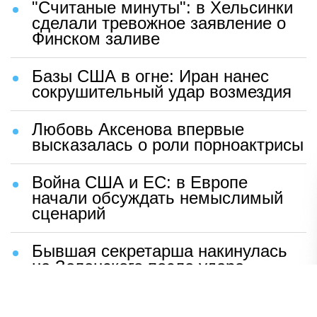
"Считаные минуты": в Хельсинки
сделали тревожное заявление о
Финском заливе
Базы США в огне: Иран нанес
сокрушительный удар возмездия
Любовь Аксенова впервые
высказалась о роли порноактрисы
Война США и ЕС: в Европе
начали обсуждать немыслимый
сценарий
Бывшая секретарша накинулась
на Зеленского после удара
возмездия ВС РФ