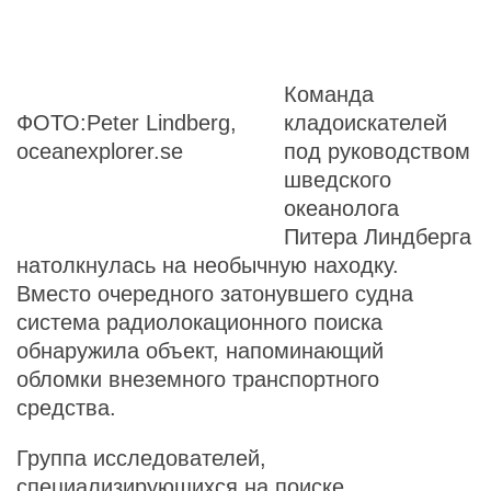
Команда
ФОТО:Petеr Lindbеrg,
кладоискателей
ocеaneхplorer.se
под руководством
шведского
океанолога
Питера Линдберга
натолкнулась на необычную находку.
Вместо очередного затонувшего судна
система радиолокационного поиска
обнаружила объект, напоминающий
обломки внеземного транспортного
средства.
Группа исследователей,
специализирующихся на поиске