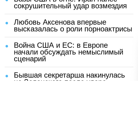
сокрушительный удар возмездия
Любовь Аксенова впервые
высказалась о роли порноактрисы
Война США и ЕС: в Европе
начали обсуждать немыслимый
сценарий
Бывшая секретарша накинулась
на Зеленского после удара
возмездия ВС РФ
В Москве назвали ключевой
фактор завершения СВО
Мерц жаждет войны с Россией:
раскрыто — зачем