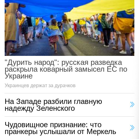
"Дурить народ": русская разведка
раскрыла коварный замысел ЕС по
Украине
Украинцев держат за дурачков
На Западе разбили главную
надежду Зеленского
Чудовищное признание: что
пранкеры услышали от Меркель