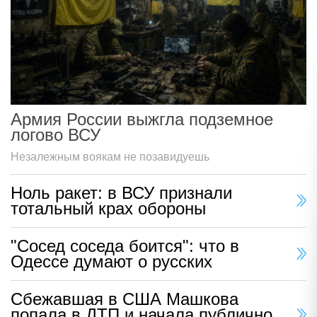
Армия России выжгла подземное
логово ВСУ
Незалежным воякам не позавидуешь
Ноль ракет: в ВСУ признали
тотальный крах обороны
"Сосед соседа боится": что в
Одессе думают о русских
Сбежавшая в США Машкова
попала в ДТП и начала публично