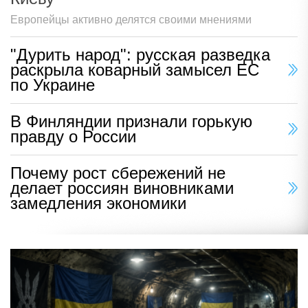
Европейцы активно делятся своими мнениями
"Дурить народ": русская разведка
раскрыла коварный замысел ЕС
по Украине
В Финляндии признали горькую
правду о России
Почему рост сбережений не
делает россиян виновниками
замедления экономики