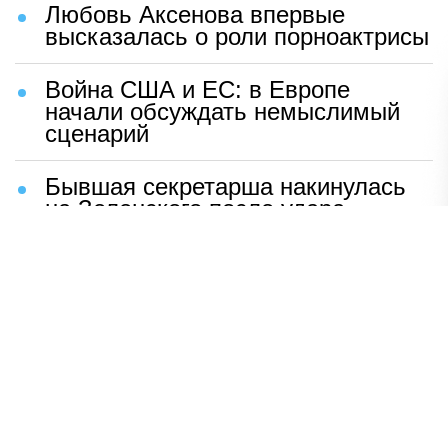
Любовь Аксенова впервые
высказалась о роли порноактрисы
Война США и ЕС: в Европе
начали обсуждать немыслимый
сценарий
Бывшая секретарша накинулась
на Зеленского после удара
возмездия ВС РФ
В Москве назвали ключевой
фактор завершения СВО
Мерц жаждет войны с Россией:
раскрыто — зачем
Иран разгромил логово