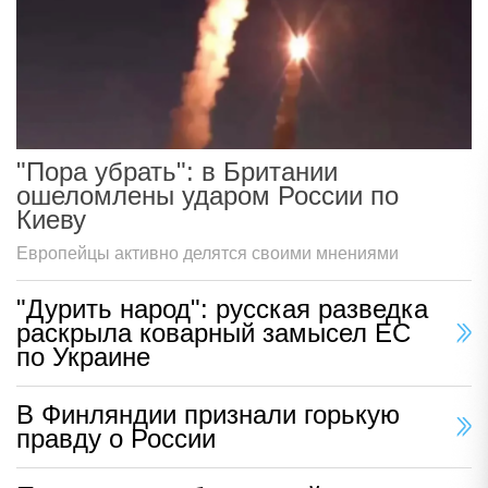
"Пора убрать": в Британии
ошеломлены ударом России по
Киеву
Европейцы активно делятся своими мнениями
"Дурить народ": русская разведка
раскрыла коварный замысел ЕС
по Украине
В Финляндии признали горькую
правду о России