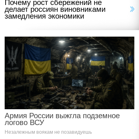
Почему рост сбережений не
делает россиян виновниками
замедления экономики
Армия России выжгла подземное
логово ВСУ
Незалежным воякам не позавидуешь