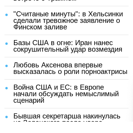
"Считаные минуты": в Хельсинки
сделали тревожное заявление о
Финском заливе
Базы США в огне: Иран нанес
сокрушительный удар возмездия
Любовь Аксенова впервые
высказалась о роли порноактрисы
Война США и ЕС: в Европе
начали обсуждать немыслимый
сценарий
Бывшая секретарша накинулась
на Зеленского после удара
возмездия ВС РФ