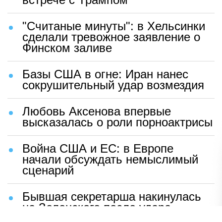
"Считаные минуты": в Хельсинки
сделали тревожное заявление о
Финском заливе
Базы США в огне: Иран нанес
сокрушительный удар возмездия
Любовь Аксенова впервые
высказалась о роли порноактрисы
Война США и ЕС: в Европе
начали обсуждать немыслимый
сценарий
Бывшая секретарша накинулась
на Зеленского после удара
возмездия ВС РФ