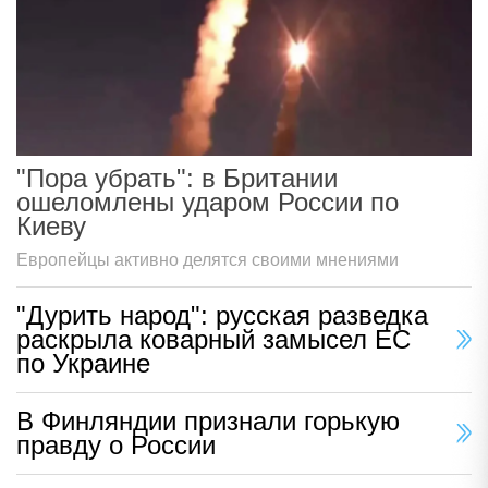
"Пора убрать": в Британии
ошеломлены ударом России по
Киеву
Европейцы активно делятся своими мнениями
"Дурить народ": русская разведка
раскрыла коварный замысел ЕС
по Украине
В Финляндии признали горькую
правду о России