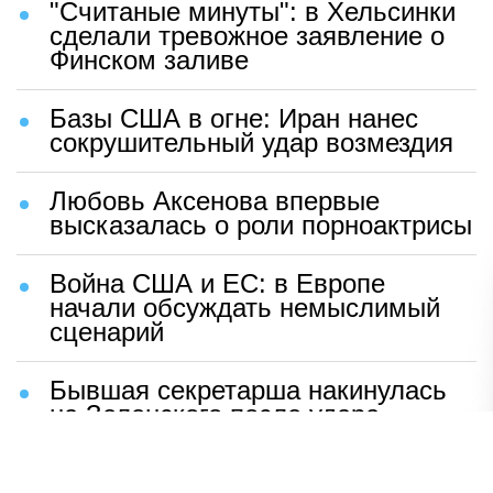
"Считаные минуты": в Хельсинки
сделали тревожное заявление о
Финском заливе
Базы США в огне: Иран нанес
сокрушительный удар возмездия
Любовь Аксенова впервые
высказалась о роли порноактрисы
Война США и ЕС: в Европе
начали обсуждать немыслимый
сценарий
Бывшая секретарша накинулась
на Зеленского после удара
возмездия ВС РФ