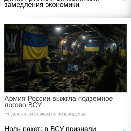
замедления экономики
Армия России выжгла подземное
логово ВСУ
Незалежным воякам не позавидуешь
Ноль ракет: в ВСУ признали