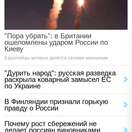
"Пора убрать": в Британии
ошеломлены ударом России по
Киеву
Европейцы активно делятся своими мнениями
"Дурить народ": русская разведка
раскрыла коварный замысел ЕС
по Украине
В Финляндии признали горькую
правду о России
Почему рост сбережений не
делает россиян виновниками