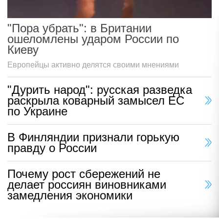
"Пора убрать": в Британии
ошеломлены ударом России по
Киеву
Европейцы активно делятся своими мнениями
"Дурить народ": русская разведка
раскрыла коварный замысел ЕС
по Украине
В Финляндии признали горькую
правду о России
Почему рост сбережений не
делает россиян виновниками
замедления экономики