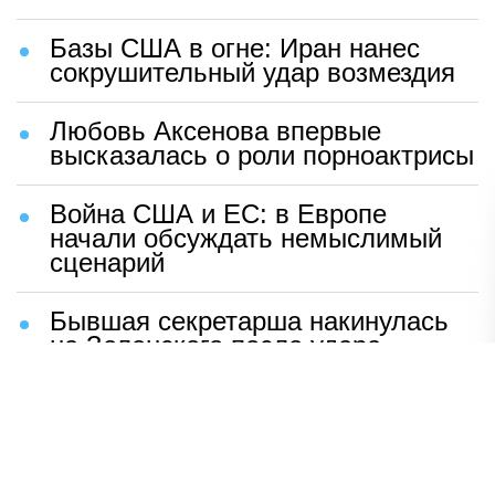
Базы США в огне: Иран нанес
сокрушительный удар возмездия
Любовь Аксенова впервые
высказалась о роли порноактрисы
Война США и ЕС: в Европе
начали обсуждать немыслимый
сценарий
Бывшая секретарша накинулась
на Зеленского после удара
возмездия ВС РФ
В Москве назвали ключевой
фактор завершения СВО