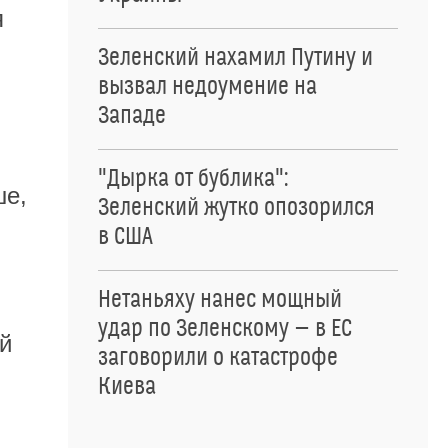
я
Зеленский нахамил Путину и
вызвал недоумение на
Западе
"Дырка от бублика":
ше,
Зеленский жутко опозорился
в США
Нетаньяху нанес мощный
удар по Зеленскому — в ЕС
й
заговорили о катастрофе
Киева