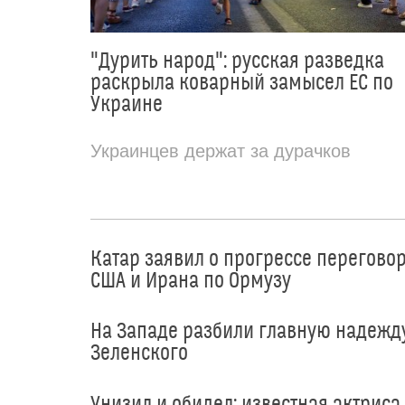
"Дурить народ": русская разведка
раскрыла коварный замысел ЕС по
Украине
Украинцев держат за дурачков
Катар заявил о прогрессе перегово
США и Ирана по Ормузу
На Западе разбили главную надежд
Зеленского
Унизил и обидел: известная актриса