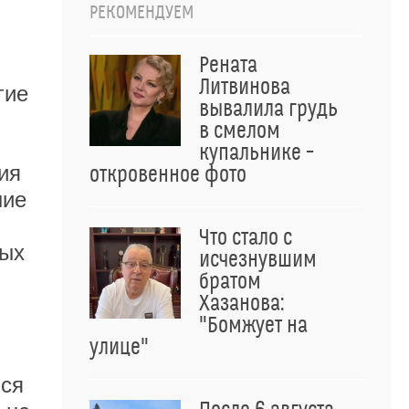
РЕКОМЕНДУЕМ
Рената
Литвинова
гие
вывалила грудь
в смелом
купальнике –
ия
откровенное фото
ние
Что стало с
ных
исчезнувшим
братом
Хазанова:
"Бомжует на
улице"
ься