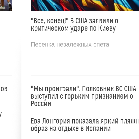
"Все, конец!" В США заявили о
критическом ударе по Киеву
Песенка незалежных спета
ров
"Мы проиграли". Полковник ВС США
выступил с горьким признанием о
России
у
Ева Лонгория показала яркий пляж
образ на отдыхе в Испании