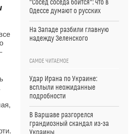
"Сосед соседа боится": что в
и
Одессе думают о русских
На Западе разбили главную
все
надежду Зеленского
о
–
САМОЕ ЧИТАЕМОЕ
ь
Удар Ирана по Украине:
.
всплыли неожиданные
подробности
мая,
В Варшаве разгорелся
грандиозный скандал из-за
рти.
Украины