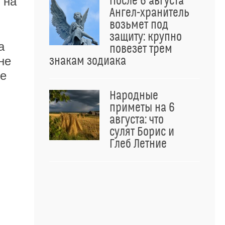
После 6 августа
 на
Ангел-хранитель
возьмет под
защиту: крупно
а
повезет трем
знакам зодиака
не
не
Народные
приметы на 6
августа: что
сулят Борис и
Глеб Летние