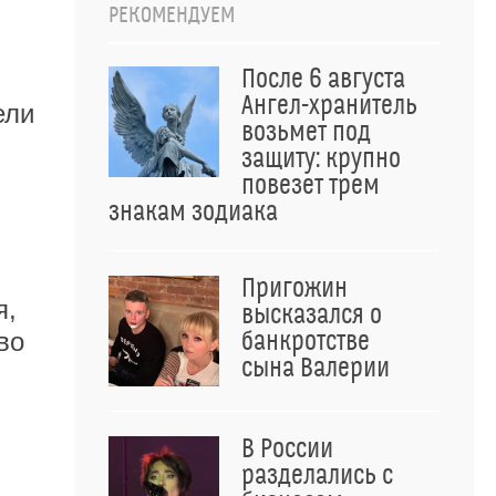
РЕКОМЕНДУЕМ
После 6 августа
Ангел-хранитель
ели
возьмет под
защиту: крупно
повезет трем
знакам зодиака
Пригожин
я,
высказался о
банкротстве
во
сына Валерии
В России
разделались с