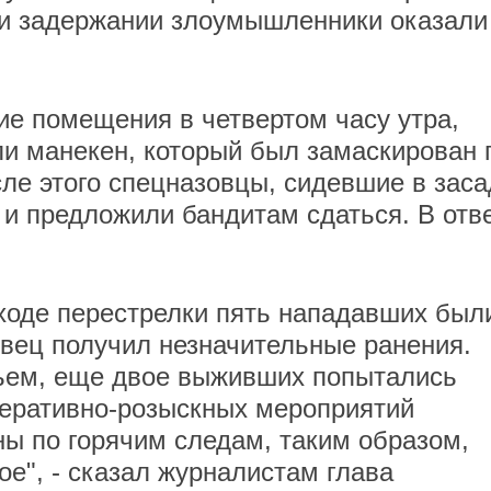
ри задержании злоумышленники оказали
е помещения в четвертом часу утра,
ли манекен, который был замаскирован 
ле этого спецназовцы, сидевшие в заса
 и предложили бандитам сдаться. В отв
 ходе перестрелки пять нападавших был
овец получил незначительные ранения.
вьем, еще двое выживших попытались
перативно-розыскных мероприятий
ы по горячим следам, таким образом,
е", - сказал журналистам глава