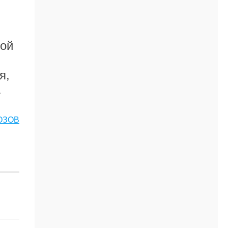
кой
я,
.
ОЗОВ