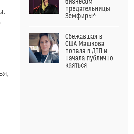
бизнесом
предательницы
ы.
Земфиры*
ц
Сбежавшая в
США Машкова
попала в ДТП и
начала публично
каяться
ья,