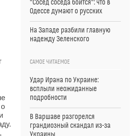
"Сосед соседа боится": что в
Одессе думают о русских
На Западе разбили главную
надежду Зеленского
т
САМОЕ ЧИТАЕМОЕ
Удар Ирана по Украине:
всплыли неожиданные
ые
подробности
 о
и
В Варшаве разгорелся
аду.
грандиозный скандал из-за
,
Украины