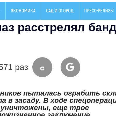
А
ЭКОНОМИКА
САД И ОГОРОД
ПРЕСС-РЕЛИЗЫ
наз расстрелял бан
571 раз
ников пыталась ограбить скл
а в засаду. В ходе спецоперац
 уничтожены, еще трое
пожизненное заключение