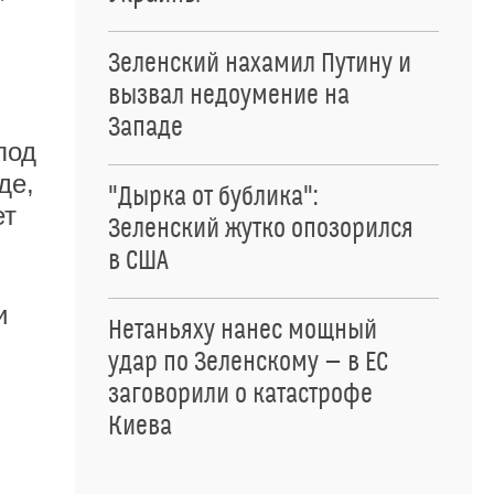
Зеленский нахамил Путину и
вызвал недоумение на
Западе
под
де,
"Дырка от бублика":
ет
Зеленский жутко опозорился
в США
и
Нетаньяху нанес мощный
удар по Зеленскому — в ЕС
заговорили о катастрофе
Киева