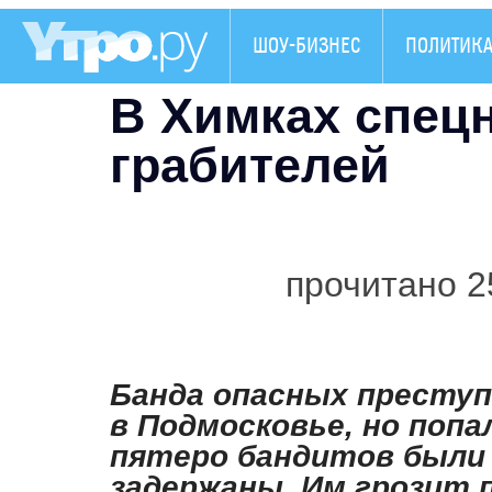
ШОУ-БИЗНЕС
ПОЛИТИК
В Химках спец
грабителей
прочитано 2
Банда опасных преступ
в Подмосковье, но попал
пятеро бандитов были
задержаны. Им грозит 