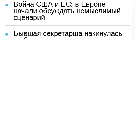
Война США и ЕС: в Европе
начали обсуждать немыслимый
сценарий
Бывшая секретарша накинулась
на Зеленского после удара
возмездия ВС РФ
В Москве назвали ключевой
фактор завершения СВО
Мерц жаждет войны с Россией:
раскрыто — зачем
Иран разгромил логово
американцев
НАВЕРХ
ПОЛНАЯ ВЕРСИЯ