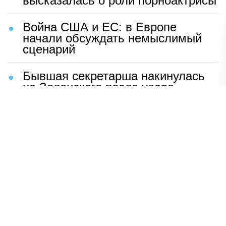
высказалась о роли порноактрисы
Война США и ЕС: в Европе
начали обсуждать немыслимый
сценарий
Бывшая секретарша накинулась
на Зеленского после удара
возмездия ВС РФ
В Москве назвали ключевой
фактор завершения СВО
Мерц жаждет войны с Россией:
раскрыто — зачем
Иран разгромил логово
американцев