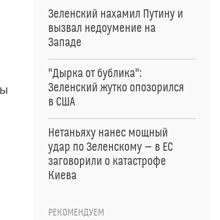
Зеленский нахамил Путину и
вызвал недоумение на
Западе
"Дырка от бублика":
Зеленский жутко опозорился
ны
в США
Нетаньяху нанес мощный
удар по Зеленскому — в ЕС
заговорили о катастрофе
Киева
РЕКОМЕНДУЕМ