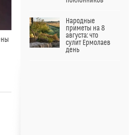
поклонников
Народные
приметы на 8
августа: что
ены
сулит Ермолаев
день