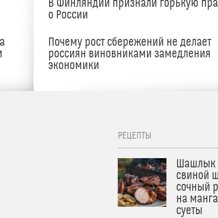
В Финляндии признали горькую пр
о России
а
Почему рост сбережений не делает
и
россиян виновниками замедления
экономики
РЕЦЕПТЫ
Шашлык 
свиной ш
сочный 
на манга
суеты