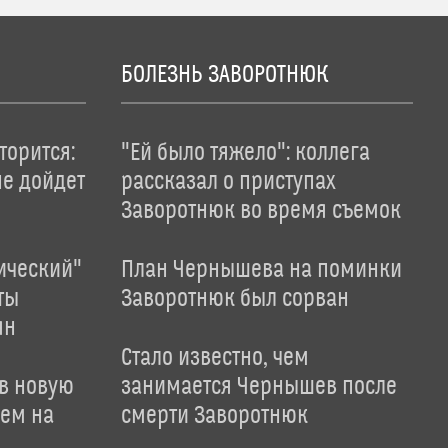
БОЛЕЗНЬ ЗАВОРОТНЮК
торится:
"Ей было тяжело": коллега
не дойдет
рассказал о приступах
Заворотнюк во время съемок
ический"
План Чернышева на поминки
ты
Заворотнюк был сорван
ян
Стало известно, чем
 в новую
занимается Чернышев после
лем на
смерти Заворотнюк