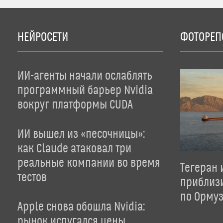
НЕЙРОСЕТИ
ФОТОРЕП
ИИ-агенты начали ослаблять
программный барьер Nvidia
вокруг платформы CUDA
ИИ вышел из «песочницы»:
как Claude атаковал три
реальные компании во время
Тегеран 
тестов
приблиз
по Орму
Apple снова обошла Nvidia:
рынок испугался цены