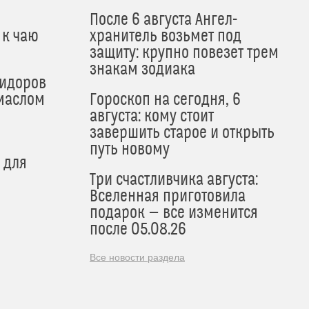
После 6 августа Ангел-
 к чаю
хранитель возьмет под
защиту: крупно повезет трем
знакам зодиака
мидоров
маслом
Гороскоп на сегодня, 6
августа: кому стоит
завершить старое и открыть
путь новому
 для
Три счастливчика августа:
Вселенная приготовила
подарок — все изменится
после 05.08.26
Все новости раздела