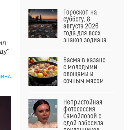
Гороскоп на
субботу, 8
августа 2026
года для всех
знаков зодиака
ил
ду"
Басма в казане
с молодыми
овощами и
НИНА
сочным мясом
Непристойная
фотосессия
Самойловой с
едой взбесила