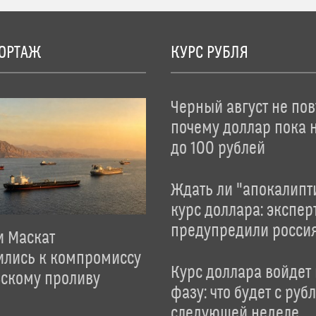
ОРТАЖ
КУРС РУБЛЯ
Черный август не пов
почему доллар пока 
до 100 рублей
Ждать ли "апокалипт
курс доллара: экспер
предупредили росси
и Маскат
ились к компромиссу
Курс доллара войдет
зскому проливу
фазу: что будет с руб
следующей неделе