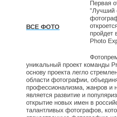
Первая о
"Лучший 
фотограф
откроетс
ВСЕ ФОТО
пройдет 
Photo Ex
Фотопрем
уникальный проект команды Pr
основу проекта легло стремле
области фотографии, объедин
профессионализма, жанров и 
является развитие и популяри
открытие новых имен в росси
талантливых фотографов, кото