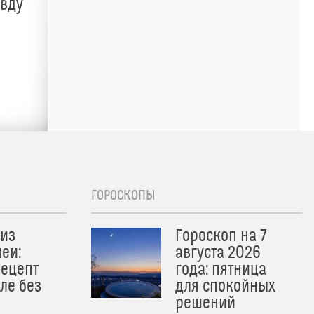
авду
ГОРОСКОПЫ
из
Гороскоп на 7
еи:
августа 2026
рецепт
года: пятница
ле без
для спокойных
решений