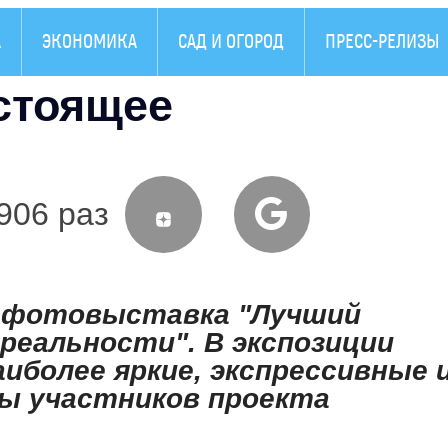
А
ЭКОНОМИКА
САД И ОГОРОД
ПРЕСС-РЕЛИЗЫ
стоящее
906 раз
 фотовыставка "Лучший
еальности". В экспозиции
иболее яркие, экспрессивные 
ы участников проекта