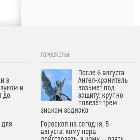
ГОРОСКОПЫ
После 6 августа
и в
Ангел-хранитель
 луком и
возьмет под
и до
защиту: крупно
и
повезет трем
знакам зодиака
 для
Гороскоп на сегодня, 5
августа: кому пора
действовать, а кому — взять