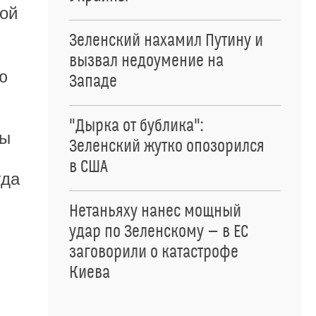
бой
Зеленский нахамил Путину и
вызвал недоумение на
ю
Западе
"Дырка от бублика":
ты
Зеленский жутко опозорился
в США
гда
Нетаньяху нанес мощный
удар по Зеленскому — в ЕС
заговорили о катастрофе
Киева