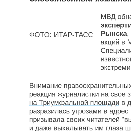
МВД обна
эксперт
Рынска
,
ФОТО: ИТАР-ТАСС
акций в 
Специали
известно
экстреми
Внимание правоохранительных
реакция журналистки на свое
на Триумфальной площади
в д
разразилась угрозами в адрес
призывала своих читателей "в
и даже выкалывать им глаза ш