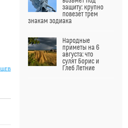
возьмет под
защиту: крупно
повезет трем
знакам зодиака
Народные
приметы на 6
августа: что
сулят Борис и
Глеб Летние
НЩЕВ