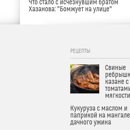
Что стало с исчезнувшим братом
Хазанова: "Бомжует на улице"
РЕЦЕПТЫ
Свиные
ребрышк
казане с
томатам
мягкост
Кукуруза с маслом и
паприкой на мангале
дачного ужина