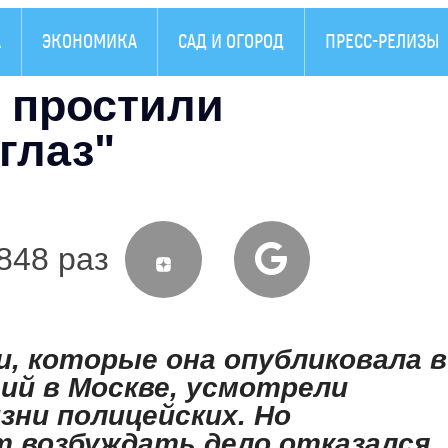
А
ЭКОНОМИКА
САД И ОГОРОД
ПРЕСС-РЕЛИЗЫ
 простили
глаз"
848 раз
, которые она опубликовала в
ий в Москве, усмотрели
зни полицейских. Но
 возбуждать дело отказался