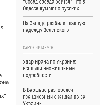
"Сосед соседа боится": что в
Одессе думают о русских
На Западе разбили главную
ых
надежду Зеленского
САМОЕ ЧИТАЕМОЕ
Удар Ирана по Украине:
всплыли неожиданные
а
подробности
 она
В Варшаве разгорелся
их"
грандиозный скандал из-за
Украины