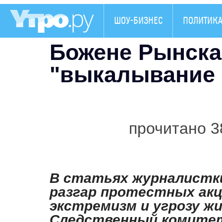
ШОУ-БИЗНЕС
ПОЛИТИК
Божене Рынска
"выкалывание 
прочитано 3
В статьях журналистки
разгар протестных акц
экстремизм и угрозу жи
Следственный комитет