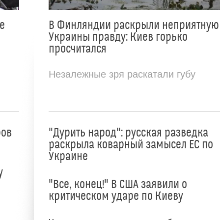
е
В Финляндии раскрыли неприятную
Украины правду: Киев горько
просчитался
Незалежные зря раскатали губу
ров
"Дурить народ": русская разведка
раскрыла коварный замысел ЕС по
Украине
у
"Все, конец!" В США заявили о
критическом ударе по Киеву