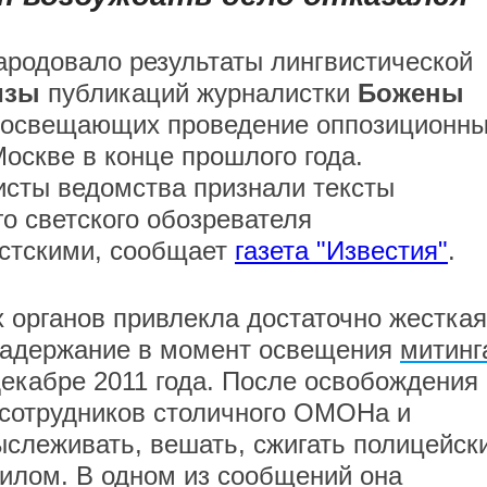
родовало результаты лингвистической
изы
публикаций журналистки
Божены
 освещающих проведение оппозиционн
Москве в конце прошлого года.
сты ведомства признали тексты
го светского обозревателя
стскими, сообщает
газета "Известия"
.
 органов привлекла достаточно жесткая
 задержание в момент освещения
митинг
екабре 2011 года. После освобождения
 сотрудников столичного ОМОНа и
ыслеживать, вешать, сжигать полицейск
илом. В одном из сообщений она