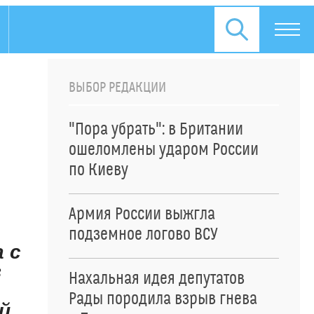
ВЫБОР РЕДАКЦИИ
"Пора убрать": в Британии
ошеломлены ударом России
по Киеву
Армия России выжгла
подземное логово ВСУ
 с
в
Нахальная идея депутатов
Рады породила взрыв гнева
й