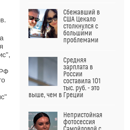
Сбежавший в
США Цекало
в.
столкнулся с
большими
а
проблемами
я
ис",
Средняя
зарплата в
 РФ
России
го
составила 101
тыс. руб. - это
выше, чем в Греции
с"
Непристойная
фотосессия
Самойловой с