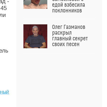
ад -
едой взбесила
 45
поклонников
ли
Олег Газманов
раскрыл
главный секрет
своих песен
ель
СНЫЙ