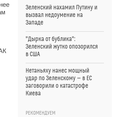
нее
Зеленский нахамил Путину и
ам
вызвал недоумение на
Западе
"Дырка от бублика":
Зеленский жутко опозорился
АК
в США
Нетаньяху нанес мощный
удар по Зеленскому — в ЕС
заговорили о катастрофе
Киева
РЕКОМЕНДУЕМ