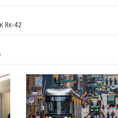
ж Як-42
з