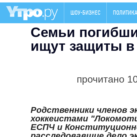
ШОУ-БИЗНЕС
ПОЛИТИК
Семьи погибши
ищут защиты в
прочитано 1
Родственники членов э
хоккеистами "Локомот
ЕСПЧ и Конституционно
расследовавшие дело э