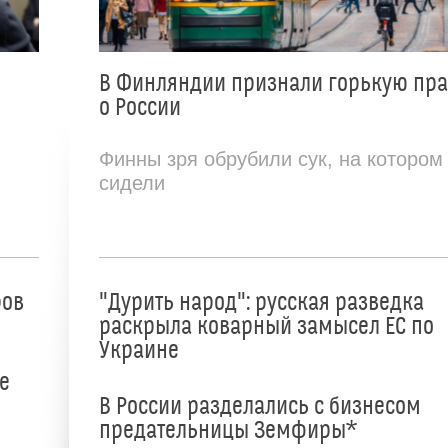
В Финляндии признали горькую пр
о России
Финны зря обрубили сук, на котором
сидели
ров
"Дурить народ": русская разведка
раскрыла коварный замысел ЕС по
Украине
е
В России разделались с бизнесом
предательницы Земфиры*