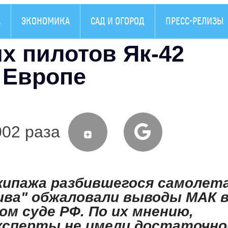
А
ЭКОНОМИКА
САД И ОГОРОД
ПРЕСС-РЕЛИЗЫ
х пилотов Як-42
 Европе
002 раза
кипажа разбившегося самолета
ива" обжаловали выводы МАК 
м суде РФ. По их мнению,
ксперты не имели достаточно