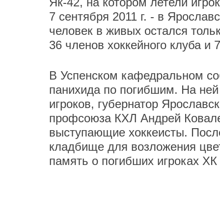
Як-42, на котором летели игро
7 сентября 2011 г. - в Яросла
человек в живых остался толь
36 членов хоккейного клуба и 
В Успенском кафедральном со
панихида по погибшим. На ней
игроков, губернатор Ярославс
профсоюза КХЛ Андрей Ковале
выступающие хоккеисты. После
кладбище для возложения цве
память о погибших игроках ХК