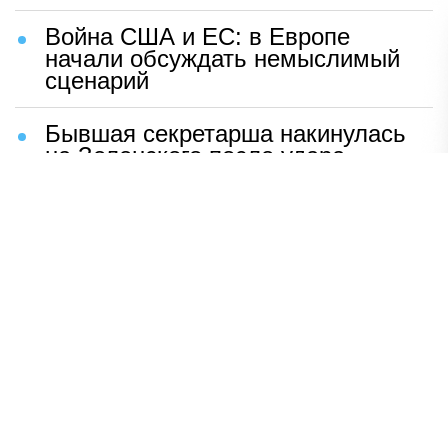
Война США и ЕС: в Европе
начали обсуждать немыслимый
сценарий
Бывшая секретарша накинулась
на Зеленского после удара
возмездия ВС РФ
В Москве назвали ключевой
фактор завершения СВО
Мерц жаждет войны с Россией:
раскрыто — зачем
Иран разгромил логово
американцев