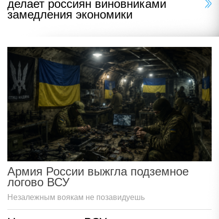
делает россиян виновниками
замедления экономики
Армия России выжгла подземное
логово ВСУ
Незалежным воякам не позавидуешь