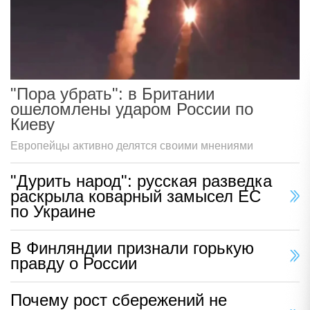
"Пора убрать": в Британии
ошеломлены ударом России по
Киеву
Европейцы активно делятся своими мнениями
"Дурить народ": русская разведка
раскрыла коварный замысел ЕС
по Украине
В Финляндии признали горькую
правду о России
Почему рост сбережений не