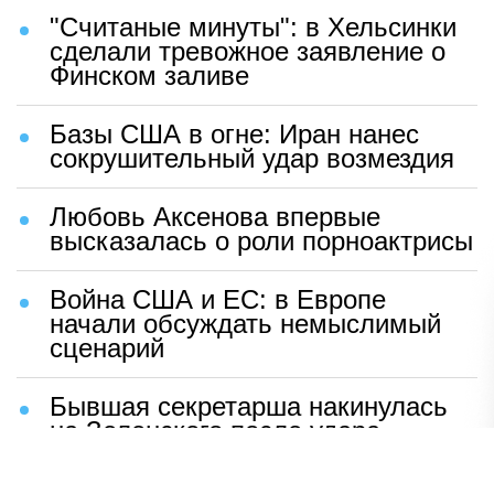
"Считаные минуты": в Хельсинки
сделали тревожное заявление о
Финском заливе
Базы США в огне: Иран нанес
сокрушительный удар возмездия
Любовь Аксенова впервые
высказалась о роли порноактрисы
Война США и ЕС: в Европе
начали обсуждать немыслимый
сценарий
Бывшая секретарша накинулась
на Зеленского после удара
возмездия ВС РФ