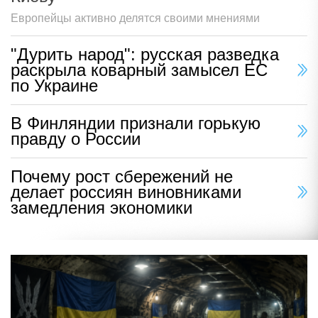
Европейцы активно делятся своими мнениями
"Дурить народ": русская разведка
раскрыла коварный замысел ЕС
по Украине
В Финляндии признали горькую
правду о России
Почему рост сбережений не
делает россиян виновниками
замедления экономики