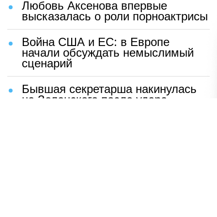
Любовь Аксенова впервые
высказалась о роли порноактрисы
Война США и ЕС: в Европе
начали обсуждать немыслимый
сценарий
Бывшая секретарша накинулась
на Зеленского после удара
возмездия ВС РФ
В Москве назвали ключевой
фактор завершения СВО
Мерц жаждет войны с Россией:
раскрыто — зачем
Иран разгромил логово