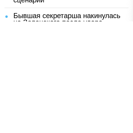
Бывшая секретарша накинулась
на Зеленского после удара
возмездия ВС РФ
В Москве назвали ключевой
фактор завершения СВО
Мерц жаждет войны с Россией:
раскрыто — зачем
Иран разгромил логово
американцев
НАВЕРХ
ПОЛНАЯ ВЕРСИЯ
Политика
Шоу-бизнес