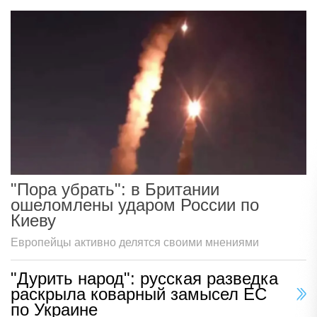
"Пора убрать": в Британии
ошеломлены ударом России по
Киеву
Европейцы активно делятся своими мнениями
"Дурить народ": русская разведка
раскрыла коварный замысел ЕС
по Украине