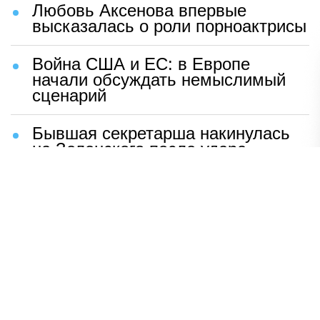
Любовь Аксенова впервые
высказалась о роли порноактрисы
Война США и ЕС: в Европе
начали обсуждать немыслимый
сценарий
Бывшая секретарша накинулась
на Зеленского после удара
возмездия ВС РФ
В Москве назвали ключевой
фактор завершения СВО
Мерц жаждет войны с Россией:
раскрыто — зачем
Иран разгромил логово