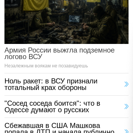
Армия России выжгла подземное
логово ВСУ
Незалежным воякам не позавидуешь
Ноль ракет: в ВСУ признали
тотальный крах обороны
"Сосед соседа боится": что в
Одессе думают о русских
Сбежавшая в США Машкова
попала в ДТП и начала публично