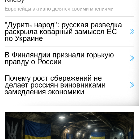
Европейцы активно делятся своими мнениями
"Дурить народ": русская разведка
раскрыла коварный замысел ЕС
по Украине
В Финляндии признали горькую
правду о России
Почему рост сбережений не
делает россиян виновниками
замедления экономики