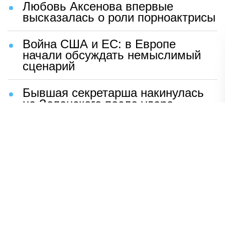
Любовь Аксенова впервые
высказалась о роли порноактрисы
Война США и ЕС: в Европе
начали обсуждать немыслимый
сценарий
Бывшая секретарша накинулась
на Зеленского после удара
возмездия ВС РФ
В Москве назвали ключевой
фактор завершения СВО
Мерц жаждет войны с Россией:
раскрыто — зачем
Иран разгромил логово