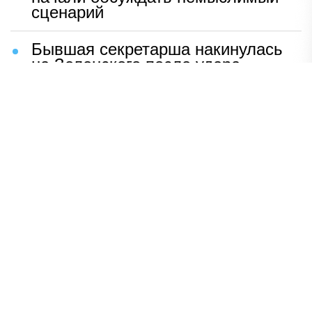
сценарий
Бывшая секретарша накинулась
на Зеленского после удара
возмездия ВС РФ
В Москве назвали ключевой
фактор завершения СВО
Мерц жаждет войны с Россией:
раскрыто — зачем
Иран разгромил логово
американцев
НАВЕРХ
ПОЛНАЯ ВЕРСИЯ
Политика
Шоу-бизнес