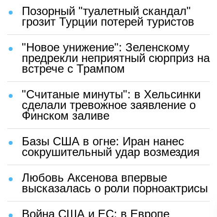
Позорный "туалетный скандал"
грозит Турции потерей туристов
"Новое унижение": Зеленскому
предрекли неприятный сюрприз на
встрече с Трампом
"Считаные минуты": в Хельсинки
сделали тревожное заявление о
Финском заливе
Базы США в огне: Иран нанес
сокрушительный удар возмездия
Любовь Аксенова впервые
высказалась о роли порноактрисы
Война США и ЕС: в Европе