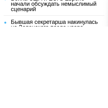
начали обсуждать немыслимый
сценарий
Бывшая секретарша накинулась
на Зеленского после удара
возмездия ВС РФ
В Москве назвали ключевой
фактор завершения СВО
Мерц жаждет войны с Россией:
раскрыто — зачем
Иран разгромил логово
американцев
НАВЕРХ
ПОЛНАЯ ВЕРСИЯ