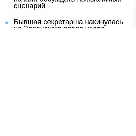
сценарий
Бывшая секретарша накинулась
на Зеленского после удара
возмездия ВС РФ
В Москве назвали ключевой
фактор завершения СВО
Мерц жаждет войны с Россией:
раскрыто — зачем
Иран разгромил логово
американцев
НАВЕРХ
ПОЛНАЯ ВЕРСИЯ
Политика
Шоу-бизнес