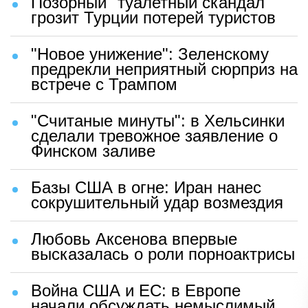
Позорный "туалетный скандал"
грозит Турции потерей туристов
"Новое унижение": Зеленскому
предрекли неприятный сюрприз на
встрече с Трампом
"Считаные минуты": в Хельсинки
сделали тревожное заявление о
Финском заливе
Базы США в огне: Иран нанес
сокрушительный удар возмездия
Любовь Аксенова впервые
высказалась о роли порноактрисы
Война США и ЕС: в Европе
начали обсуждать немыслимый