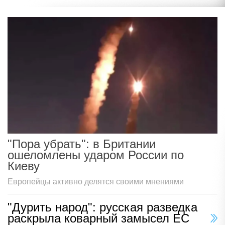
"Пора убрать": в Британии
ошеломлены ударом России по
Киеву
Европейцы активно делятся своими мнениями
"Дурить народ": русская разведка
раскрыла коварный замысел ЕС