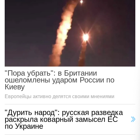
"Пора убрать": в Британии
ошеломлены ударом России по
Киеву
Европейцы активно делятся своими мнениями
"Дурить народ": русская разведка
раскрыла коварный замысел ЕС
по Украине