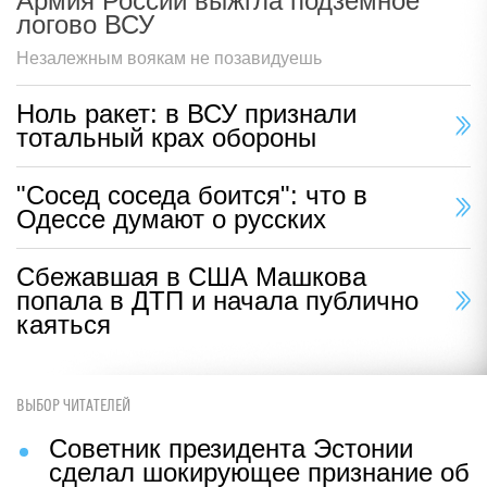
Армия России выжгла подземное
логово ВСУ
Незалежным воякам не позавидуешь
Ноль ракет: в ВСУ признали
тотальный крах обороны
"Сосед соседа боится": что в
Одессе думают о русских
Сбежавшая в США Машкова
попала в ДТП и начала публично
каяться
ВЫБОР ЧИТАТЕЛЕЙ
Советник президента Эстонии
сделал шокирующее признание об