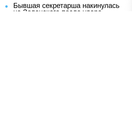
Бывшая секретарша накинулась
на Зеленского после удара
возмездия ВС РФ
В Москве назвали ключевой
фактор завершения СВО
Мерц жаждет войны с Россией:
раскрыто — зачем
Иран разгромил логово
американцев
НАВЕРХ
ПОЛНАЯ ВЕРСИЯ
Политика
Шоу-бизнес
Сад и огород
Экономика
Пресс-релизы