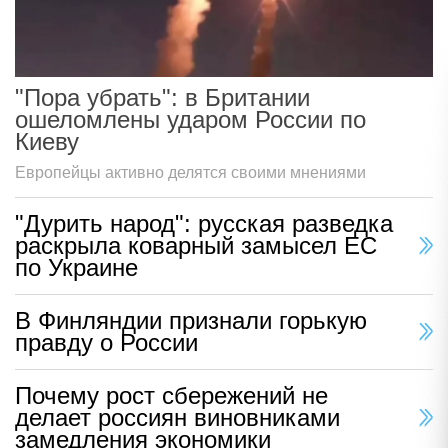
"Пора убрать": в Британии
ошеломлены ударом России по
Киеву
Европейцы активно делятся своими мнениями
"Дурить народ": русская разведка
раскрыла коварный замысел ЕС
по Украине
В Финляндии признали горькую
правду о России
Почему рост сбережений не
делает россиян виновниками
замедления экономики