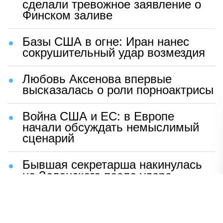
сделали тревожное заявление о
Финском заливе
Базы США в огне: Иран нанес
сокрушительный удар возмездия
Любовь Аксенова впервые
высказалась о роли порноактрисы
Война США и ЕС: в Европе
начали обсуждать немыслимый
сценарий
Бывшая секретарша накинулась
на Зеленского после удара
возмездия ВС РФ
В Москве назвали ключевой