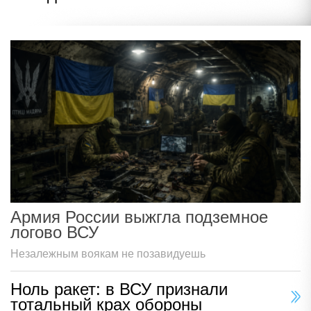
Армия России выжгла подземное
логово ВСУ
Незалежным воякам не позавидуешь
Ноль ракет: в ВСУ признали
тотальный крах обороны