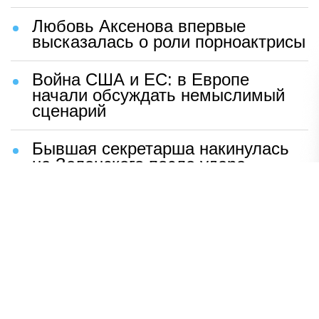
Любовь Аксенова впервые
высказалась о роли порноактрисы
Война США и ЕС: в Европе
начали обсуждать немыслимый
сценарий
Бывшая секретарша накинулась
на Зеленского после удара
возмездия ВС РФ
В Москве назвали ключевой
фактор завершения СВО
Мерц жаждет войны с Россией:
раскрыто — зачем