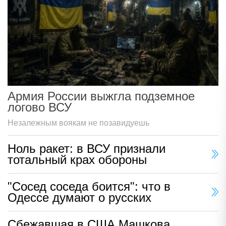
Армия России выжгла подземное
логово ВСУ
Незалежным воякам не позавидуешь
Ноль ракет: в ВСУ признали
тотальный крах обороны
"Сосед соседа боится": что в
Одессе думают о русских
Сбежавшая в США Машкова