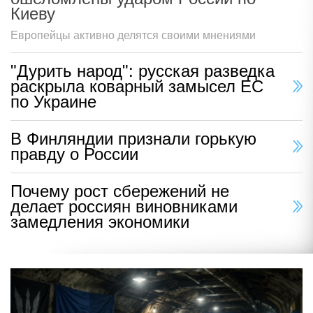
Киеву
Европейцы активно делятся своими мнениями
"Дурить народ": русская разведка
раскрыла коварный замысел ЕС
по Украине
В Финляндии признали горькую
правду о России
Почему рост сбережений не
делает россиян виновниками
замедления экономики