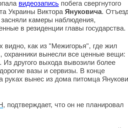
опала
видеозапись
побега свергнутого
та Украины Виктора
Януковича
. Отъез
 засняли камеры наблюдения,
енные в резиденции главы государства.
х видно, как из "Межигорья", где жил
, охранники вынесли все ценные вещи:
. Из другого выхода вывозили более
дорогие вазы и сервизы. В конце
а руках вынес из дома питомца Януков
Н
, подтверждает, что он не планировал