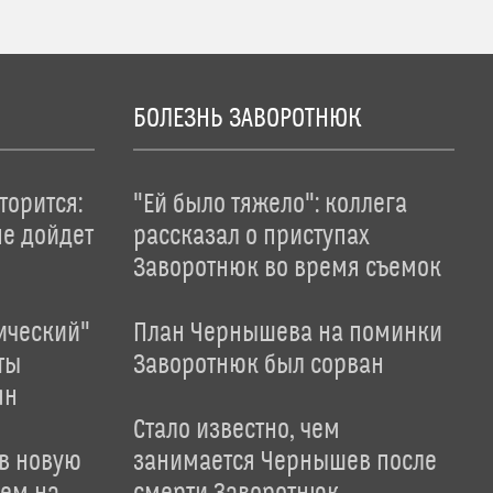
БОЛЕЗНЬ ЗАВОРОТНЮК
торится:
"Ей было тяжело": коллега
не дойдет
рассказал о приступах
Заворотнюк во время съемок
ический"
План Чернышева на поминки
ты
Заворотнюк был сорван
ян
Стало известно, чем
 в новую
занимается Чернышев после