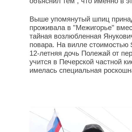
объяснил тем , что именно в эт
Выше упомянутый шпиц прин
проживала в "Межигорье" вмес
тайная возлюбленная Янукович
повара. На вилле стоимостью
12-летняя дочь Полежай от пер
учится в Печерской частной ки
имелась специальная роскошна