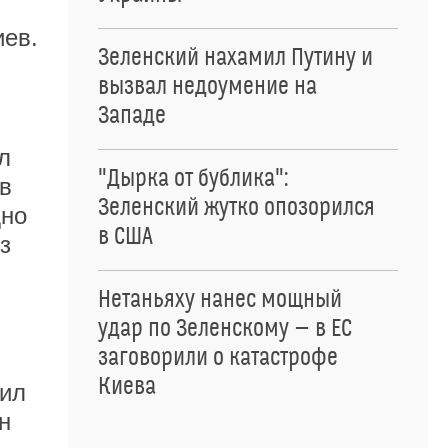
иев.
Зеленский нахамил Путину и
вызвал недоумение на
Западе
л
"Дырка от бублика":
ов
Зеленский жутко опозорился
дно
в США
з
Нетаньяху нанес мощный
удар по Зеленскому — в ЕС
заговорили о катастрофе
Киева
тил
н