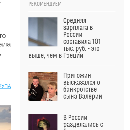
.
РЕКОМЕНДУЕМ
Средняя
зарплата в
России
го
составила 101
ала
тыс. руб. - это
,
выше, чем в Греции
Пригожин
высказался о
КРУПА
банкротстве
сына Валерии
В России
разделались с