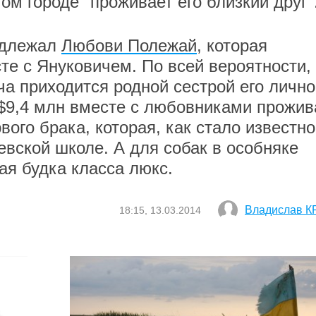
ом городе "проживает его близкий друг"
адлежал
Любови Полежай
, которая
те с Януковичем. По всей вероятности,
а приходится родной сестрой его лично
 $9,4 млн вместе с любовниками прожив
вого брака, которая, как стало известно
евской школе. А для собак в особняке
я будка класса люкс.
Владислав 
18:15, 13.03.2014