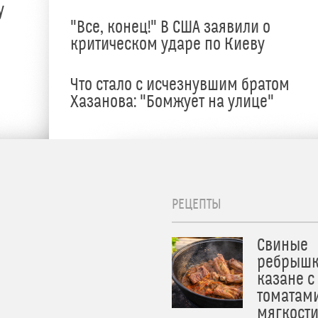
у
"Все, конец!" В США заявили о
критическом ударе по Киеву
Что стало с исчезнувшим братом
Хазанова: "Бомжует на улице"
РЕЦЕПТЫ
Свиные
ребрышк
казане с
томатам
мягкост