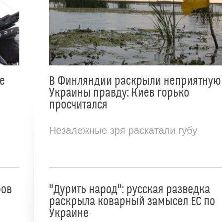
е
В Финляндии раскрыли неприятную
Украины правду: Киев горько
просчитался
Незалежные зря раскатали губу
ров
"Дурить народ": русская разведка
раскрыла коварный замысел ЕС по
Украине