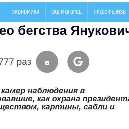
А
ЭКОНОМИКА
САД И ОГОРОД
ПРЕСС-РЕЛИЗЫ
ео бегства Янукови
777 раз
 камер наблюдения в
овавшие, как охрана президент
ществом, картины, сабли и