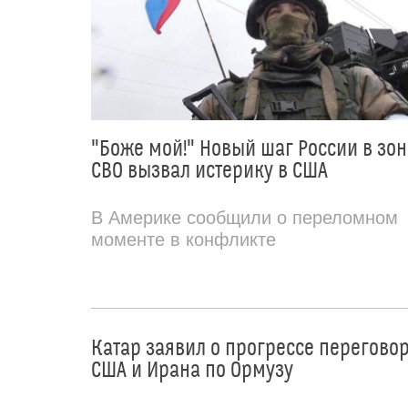
"Боже мой!" Новый шаг России в зон
СВО вызвал истерику в США
В Америке сообщили о переломном
моменте в конфликте
Катар заявил о прогрессе перегово
США и Ирана по Ормузу