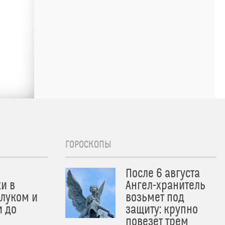
ГОРОСКОПЫ
После 6 августа
и в
Ангел-хранитель
 луком и
возьмет под
и до
защиту: крупно
и
повезет трем